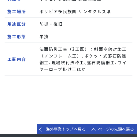
施工場所
ボリビア多民族国 サンタクルス県
用途区分
防災・復旧
施工形態
単独
法面防災工事（3工区）：斜面崩落対策工
（ノンフレーム工）､ポケット式落石防護
工事内容
網工､現場吹付法枠工､落石防護柵工､ワイ
ヤーロープ掛け工ほか
海外事業トップへ戻る
ページの先頭へ戻る