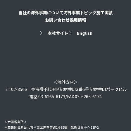
当社の海外事業について
海外事業トピック
施工実績
お問い合わせ
採用情報
本社サイト
English
＜海外支店＞
〒102-8566 東京都千代田区紀尾井町3番6号 紀尾井町パークビル
電話 03-6265-6173/FAX 03-6265-6174
＜台湾営業所＞
中華民國台灣台北市中正區忠孝東路1段85號 凱撒世貿中心 11F-2