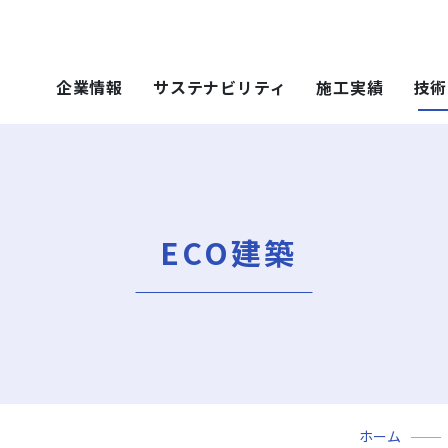
企業情報
サステナビリティ
施工実績
技術
 SOLUTIONS
ステナビリティ
技術・ソリュー
施工実績
技術・ソリュー
ごあいさつ
重要課題（マテリアリティ）
年代から探す
土木技術
ティ）
年代から探す
技術
ECO建築
会社概要
社会（Social）
用途区分から探す
環境技術
地域別で探す
ソリューション
用途区分から探す
役員一覧
サスティナビリティ・レポート
Niseko Project
再開発事業
ce）
GISマップシステム
レポート
Niseko Project
岩田地崎の歴史
ZEB
プロジェクトレポート
関連会社
財務情報
3分でわかる岩田地崎建設
ホーム