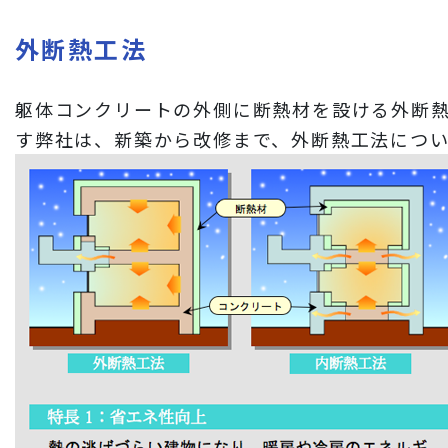
財務情報
外断熱工法
岩田地崎建設のCM
3分でわかる岩田地崎建設
躯体コンクリートの外側に断熱材を設ける外断
す弊社は、新築から改修まで、外断熱工法につ