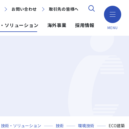
お問い合わせ
お問い合わせ
取引先の皆様へ
取引先の皆様へ
・ソリューション
海外事業
採用情報
MENU
ション
ション
採用情報
ミッション・ビジョン・社訓
環境（Environment）
地域別で探す
建築技術
海外事業
組織図
ガバナンス（Governance）
GISマップシステム
ICT
NISEKO PROJECTS
沿革
プロジェクトレポート
PPP/PFI
事業所一覧
プレスリリース
岩田地崎建設のCM
技術・ソリューション
技術
環境技術
ECO建築