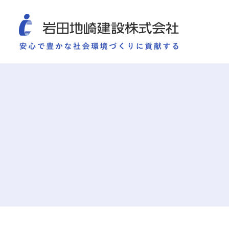
COMPANY
SUSTAINABILITY
WORKS
TECHNOLOGY AND
施工実績
企業情報
サ
企業情報
サステナビリティ
ごあいさつ
重要課題（マテリアリ
ミッション・ビジョン・社訓
環境（Environment）
会社概要
社会（Social）
組織図
ガバナンス（Governan
役員一覧
サスティナビリティ・
沿革
岩田地崎の歴史
事業所一覧
関連会社
プレスリリース