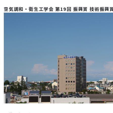
空気調和・衛生工学会 第19回 振興賞 技術振興賞