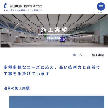
MENU
お問い合わせ
取引先の皆様へ
施工実績
企業情報
ごあいさつ
ミッション・ビジョン・社訓
会社概要
組織図
役員一覧
沿革
岩田地崎の歴史
事業所一覧
関連会社
プレスリリース
財務情報
岩田地崎建設のCM
3分でわかる岩田地崎建設
サステナビリティ
重要課題（マテリアリティ）
環境（Environment）
社会（Social）
ガバナンス（Governance）
サスティナビリティ・レポート
施工実績
年代から探す
地域別で探す
用途区分から探す
GISマップシステム
Niseko Project
プロジェクトレポート
ホーム
施工実績
技術・ソリューション
技術
ソリューション
採用情報
多種多様なニーズに応え、高い技術力と品質で
工事を手掛けています
海外事業
NISEKO PROJECTS
注目の施工実績
閉じる