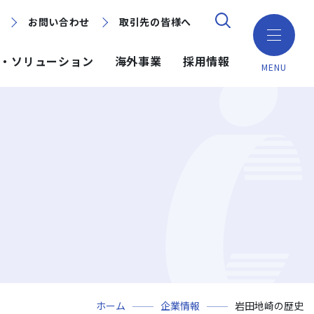
お問い合わせ
お問い合わせ
取引先の皆様へ
取引先の皆様へ
・ソリューション
海外事業
採用情報
MENU
ション
ション
採用情報
ミッション・ビジョン・社訓
環境（Environment）
地域別で探す
建築技術
海外事業
組織図
ガバナンス（Governance）
GISマップシステム
ICT
NISEKO PROJECTS
沿革
プロジェクトレポート
PPP/PFI
事業所一覧
プレスリリース
岩田地崎建設のCM
ホーム
企業情報
岩田地崎の歴史