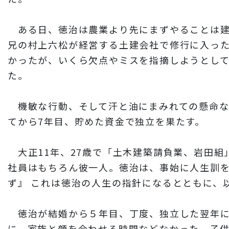
ある日、徳治は農業より先にまずやることは建
兄の村上六松が経営する土建会社で修行に入っ
かったが、いくら欠点やミスを指摘しようとし
た。
機敏な行動、そして汗と油にまみれての懸命な
てから7年目、貯めた資金で独立を果たす。
大正11年、27歳で「土木建築請負業、岩田組
社員はもちろん彼一人。徳治は、事始に人生訓
ず』 これは徳治の人生の指針になるとともに、
徳治が結婚から５年目、丁度、独立した翌年に
に、家族と顔を合わせる時間などなかった。子