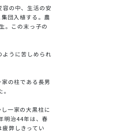
変容の中、生活の安
に集団入植する。農
誕生。この末っ子の
のように苦しめられ
一家の柱である長男
た。
かし一家の大黒柱に
年明治44年は、春
は疲弊しきってい