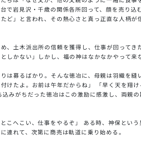
一台で岩見沢・千歳の関係各所回って、顔を売り込
きたど」と言われ、その熱心さと真っ正直な人柄が
め、土木派出所の信頼を獲得し、仕事が回ってき
ことしかない」しかし、福の神はなかなかやって来
りは募るばかり。そんな徳冶に、母親は羽織を縫
付けたよ。お前は午年だからね」 「早く天を翔け
ち込みがちだった徳冶はこの激励に感激し、両親の
とこへこい、仕事をやるぞ」 ある時、神保という
るに連れて、次第に商売は軌道に乗り始める。