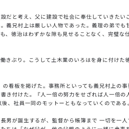
設だと考え、父に建設で社会に奉仕していきたい
た。義兄村上は厳しい人物であった。義理の弟でも
ても、徳治はわずかな隙も見せることなく、完璧な
働きぶり。こうして土木業のいろはを身に付けた
」の看板を掲げた。事務所といっても義兄村上の事
を書き付けた。『人一倍の努力をせざれば人一倍の
以後、社員一同のモットーともなっていくのである
長男が誕生するが、監督から帳簿まで 一切を一人
供たちは「なぜ父が、他の父親のように一緒に食事