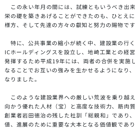
この永い年月
の間
には、
試練ともいうべき出
栄の礎を築きあげることができたのも、ひとえ
様方、そして先達の方々の叡知と努力の賜物です
特に、公共事業の縮小が続く中、建設業の行
ICホールディングスを設立し、地崎工業との経
発揮するため平成19年には、両者の合併を実施
なることでお互いの強みを生かせるようになり
なりました。
このような建設業界への厳しい荒波を乗り越え
向かう優れた人材（宝）と高度な技術力、筋肉
創業者岩田
徳治の残した社訓「総親和」であり、
値、進展のために重要な大本となる価値観であり