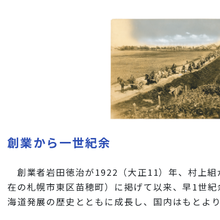
財務情報
岩田地崎建設のCM
3分でわかる岩田地崎建設
創業から一世紀余
創業者岩田徳治が1922（大正11）年、村上
在の札幌市東区苗穂町）に掲げて以来、早1世紀
海道発展の歴史とともに成長し、国内はもとよ