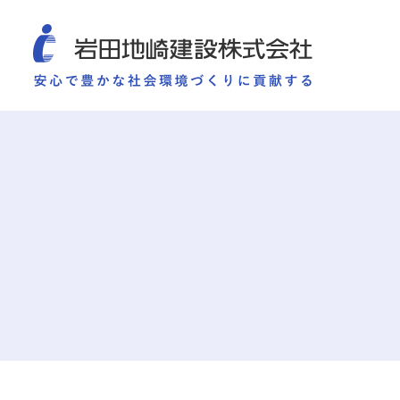
COMPANY
SUSTAINABILITY
WORKS
TECHNOLOGY AND
施工実績
企業情報
サ
企業情報
サステナビリティ
ごあいさつ
重要課題（マテリアリ
ミッション・ビジョン・社訓
環境（Environment）
会社概要
社会（Social）
組織図
ガバナンス（Governan
役員一覧
サスティナビリティ・
沿革
岩田地崎の歴史
事業所一覧
関連会社
プレスリリース