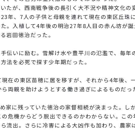
いたが、西南戦争後の長引く大不況や精神文化の
23年、7人の子供と母親を連れて現在の東区丘珠
た。入植して4年後の明治27年8人目の赤ん坊が
なる岩田徳治だった。
の手伝いに励む。雪解け水や豊平川の氾濫で、毎年
る方法を必死で探す少年期だった。
て現在の東区苗穂に居を移すが、それから4年後、
から両親を助けようとする働き過ぎによるものだっ
め家に残っていた徳治の家督相続が決まった。し
この危機からどう脱出できるのかわからない。この
から流出。さらに冷害による大凶作も加わり、農家