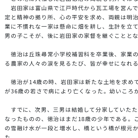
岩田家は富山県で江戸時代から瓦工場を営んで
定と精神の拠り所、心の平安を求め、両親は明治
業に不慣れな一家は懸命に畑を耕し、生計を立て
男の子こそが、後に岩田家の家督を継ぐことと
徳治は丘珠
尋常
小学校補習科を卒業後、家業
る農家の人々の涙を見るたび、皆が幸せになれ
徳治が14歳の時、岩田家は新たな土地を求め
が36歳の若さで病により亡くなった。幼いころ
すでに、次男、三男は結婚して分家していたた
なったものの、徳治はまだ18歳の少年である。
の雪融け水が一段と増水し、橋という橋が根元
た。