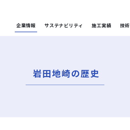
企業情報
サステナビリティ
施工実績
技術
 SOLUTIONS
ステナビリティ
技術・ソリュー
施工実績
技術・ソリュー
ごあいさつ
重要課題（マテリアリティ）
年代から探す
土木技術
ティ）
年代から探す
技術
岩田地崎の歴史
会社概要
社会（Social）
用途区分から探す
環境技術
地域別で探す
ソリューション
用途区分から探す
役員一覧
サスティナビリティ・レポート
Niseko Project
再開発事業
ce）
GISマップシステム
レポート
Niseko Project
岩田地崎の歴史
ZEB
プロジェクトレポート
関連会社
財務情報
3分でわかる岩田地崎建設