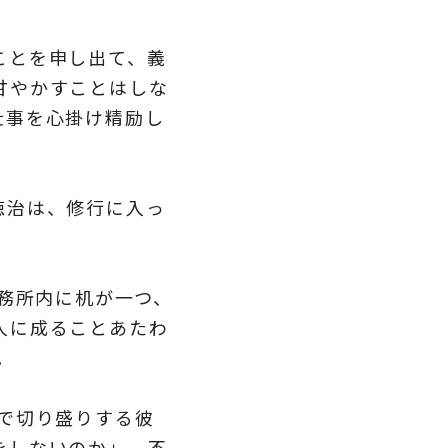
ことを申し出て、義
甘やかすことはしな
仕事を心掛け精励し
徳治は、修行に入っ
務所内に机が一つ、
人に成ることあたわ
。
で切り盛りする彼
をしないのか」、不