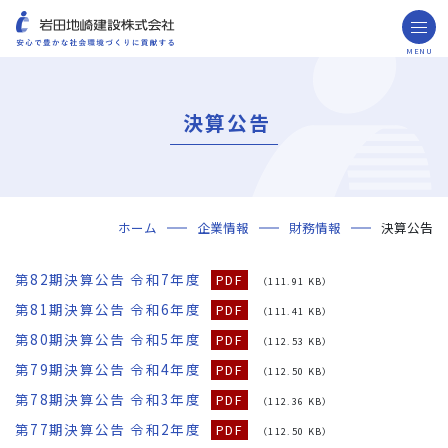
MENU
お問い合わせ
取引先の皆様へ
決算公告
企業情報
ごあいさつ
ミッション・ビジョン・社訓
会社概要
組織図
役員一覧
沿革
岩田地崎の歴史
事業所一覧
関連会社
プレスリリース
財務情報
岩田地崎建設のCM
3分でわかる岩田地崎建設
サステナビリティ
重要課題（マテリアリティ）
環境（Environment）
社会（Social）
ガバナンス（Governance）
サスティナビリティ・レポート
施工実績
年代から探す
地域別で探す
用途区分から探す
GISマップシステム
Niseko Project
プロジェクトレポート
ホーム
企業情報
財務情報
決算公告
技術・ソリューション
技術
ソリューション
採用情報
第82期決算公告 令和7年度
PDF
（111.91 KB）
海外事業
第81期決算公告 令和6年度
PDF
（111.41 KB）
第80期決算公告 令和5年度
PDF
NISEKO PROJECTS
（112.53 KB）
第79期決算公告 令和4年度
PDF
（112.50 KB）
閉じる
第78期決算公告 令和3年度
PDF
（112.36 KB）
第77期決算公告 令和2年度
PDF
（112.50 KB）