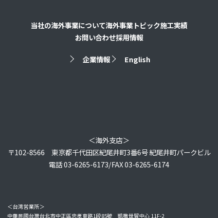
当社の海外事業について
海外事業トピック
施工実績
お問い合わせ
採用情報
企業情報
English
＜海外支店＞
〒102-8566 東京都千代田区紀尾井町3番6号 紀尾井町パークビル
電話 03-6265-6173/FAX 03-6265-6174
＜台湾営業所＞
中華民國台灣台北市中正區忠孝東路1段85號 凱撒世貿中心 11F-2