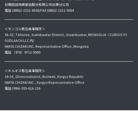
日商岩田地崎營造股分有限公司台灣分公司
電話 (886)2-2321-9369/FAX (886)2-2321-9364
＜モンゴル駐在員事務所＞
5A-32, 7 khoroo, Sukhbaatar-District, Ulaanbaatar, MONGOLIA（CURIOS ITI
SUDLAACH LLC 内）
IWATA CHIZAKI INC. Representative Office, Mongolia
電話 （976）9711-9900
＜キルギス駐在員事務所＞
18-34, 10 microdistrict, Bishkek, Kyrgyz Republic
IWATA CHIZAKI INC., Kyrgyz Representative Office
電話 (996)-555-616-136
Copyright © IWATA CHIZAKI Inc. All Rights Reserved.