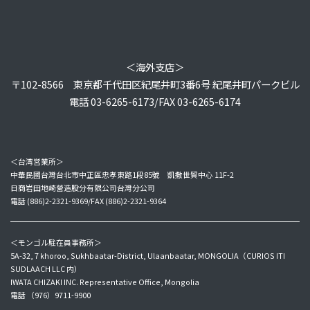
＜海外支店＞
〒102-8566 東京都千代田区紀尾井町3番6号 紀尾井町パークビル
電話 03-6265-6173/FAX 03-6265-6174
＜台湾営業所＞
中華民國台灣台北市中正區忠孝東路1段85號 凱撒世貿中心 11F-2
日商岩田地崎營造股分有限公司台灣分公司
電話 (886)2-2321-9369/FAX (886)2-2321-9364
＜モンゴル駐在員事務所＞
5A-32, 7 khoroo, Sukhbaatar-District, Ulaanbaatar, MONGOLIA（CURIOS ITI
SUDLAACH LLC 内）
IWATA CHIZAKI INC. Representative Office, Mongolia
電話 （976）9711-9900