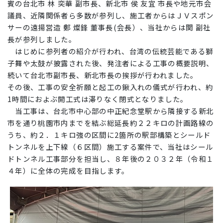
賓の台北市 林 奕華 副市長、新北市 侯 友宜 市長や地元市会
議員、
近隣関係者ら多数が参列し、施工者からはＪＶスポン
サーの遠揚営造 鄭 燦鋒 董事長(会長）、当社からは関 副社
長が参列しました。
はじめに参列者の紹介が行われ、
台湾の伝統芸能である獅
子舞や太鼓が披露された後、
発注者による工事の概要説明、
続いて台北市副市長、新北市長の挨拶が行われました。
その後、工事の安全祈願と起工の鍬入れの儀式が行われ、約
1時間におよぶ開工式は滞りなく閉式となりました。
当工事は、台北市中心部の中正紀念堂駅から隣接する新北
市を通り桃園市内までを結ぶ総延長約２２キロの計画路線の
うち、
約２．１キロ強の区間に2箇所の駅部構築とシールド
トンネルを上下線（６区間）施工する案件で、当社はシール
ドトンネル工事部分を担当し、８年後の２０３
２
年（令和１
４年）に全体の完成を目指します。