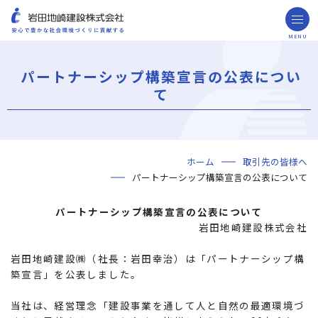
MENU
お問い合わせ
取引先の皆様へ
パートナーシップ構築宣言の公表につい
企業情報
て
ごあいさつ
ミッション・ビジョン・社訓
会社概要
組織図
役員一覧
沿革
岩田地崎の歴史
事業所一覧
関連会社
プレスリリース
財務情報
岩田地崎建設のCM
3分でわかる岩田地崎建設
サステナビリティ
重要課題（マテリアリティ）
環境（Environment）
社会（Social）
ガバナンス（Governance）
サスティナビリティ・レポート
施工実績
年代から探す
地域別で探す
用途区分から探す
GISマップシステム
Niseko Project
プロジェクトレポート
ホーム
取引先の皆様へ
技術・ソリューション
パートナーシップ構築宣言の公表について
技術
ソリューション
採用情報
パートナーシップ構築宣言の公表について
海外事業
岩田地崎建設株式会社
NISEKO PROJECTS
岩田地崎建設㈱（社長：岩田幸治）は「パートナーシップ構
築宣言」を公表しました。
閉じる
当社は、経営理念「建設事業を通して人と自然の最適環境づ