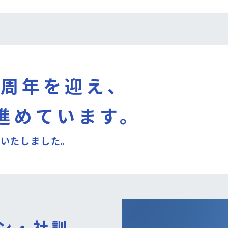
00周年を迎え、
進めています。
といたしました。
ン・社訓