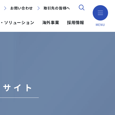
お問い合わせ
お問い合わせ
取引先の皆様へ
取引先の皆様へ
・ソリューション
海外事業
採用情報
MENU
ション
ション
採用情報
ミッション・ビジョン・社訓
環境（Environment）
地域別で探す
建築技術
海外事業
組織図
ガバナンス（Governance）
GISマップシステム
ICT
NISEKO PROJECTS
沿革
プロジェクトレポート
PPP/PFI
事業所一覧
念サイト
プレスリリース
岩田地崎建設のCM