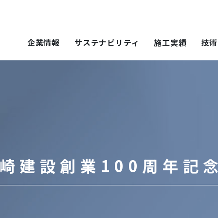
企業情報
サステナビリティ
施工実績
技術
 SOLUTIONS
ステナビリティ
技術・ソリュー
施工実績
技術・ソリュー
ごあいさつ
重要課題（マテリアリティ）
年代から探す
土木技術
ティ）
年代から探す
技術
会社概要
社会（Social）
用途区分から探す
環境技術
地域別で探す
ソリューション
用途区分から探す
役員一覧
サスティナビリティ・レポート
Niseko Project
再開発事業
ce）
GISマップシステム
レポート
Niseko Project
岩田地崎の歴史
ZEB
崎建設創業100周年記
プロジェクトレポート
関連会社
財務情報
3分でわかる岩田地崎建設