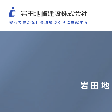
COMPANY
SUSTAINABILITY
WORKS
TECHNOLOGY AND
施工実績
企業情報
サ
企業情報
サステナビリティ
ごあいさつ
重要課題（マテリアリ
ミッション・ビジョン・社訓
環境（Environment）
会社概要
社会（Social）
組織図
ガバナンス（Governan
役員一覧
サスティナビリティ・
岩田地
沿革
岩田地崎の歴史
事業所一覧
関連会社
プレスリリース