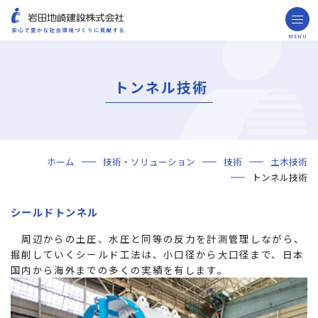
MENU
お問い合わせ
取引先の皆様へ
トンネル技術
企業情報
ごあいさつ
ミッション・ビジョン・社訓
会社概要
組織図
役員一覧
沿革
岩田地崎の歴史
事業所一覧
関連会社
プレスリリース
財務情報
岩田地崎建設のCM
3分でわかる岩田地崎建設
サステナビリティ
重要課題（マテリアリティ）
環境（Environment）
社会（Social）
ガバナンス（Governance）
サスティナビリティ・レポート
施工実績
事前にＦＥＭ解析を行い、
予測される変
年代から探す
地域別で探す
用途区分から探す
GISマップシステム
Niseko Project
プロジェクトレポート
ホーム
技術・ソリューション
技術
土木技術
技術・ソリューション
工
しトンネルを施工しました。
トンネル技術
技術
ソリューション
採用情報
シールドトンネル
海外事業
周辺からの土圧、水圧と同等の反力を計測管理しながら、
NISEKO PROJECTS
掘削していくシールド工法は、小口径から大口径まで、日本
国内から海外までの多くの実績を有します。
閉じる