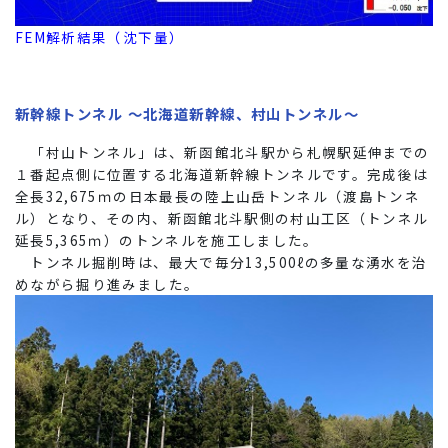
FEM解析結果（沈下量）
新幹線トンネル ～北海道新幹線、村山トンネル～
「
村山トンネル」は、新函館北斗駅から札幌駅延伸までの
１番起点側に位置する北海道新幹線トンネルです。完成後は
全長32,675ｍの日本最長の陸上山岳トンネル（渡島トンネ
ル）となり、その内、新函館北斗駅側の村山工区（トンネル
延長5,365ｍ）のトンネルを施工しました。
トンネル掘削時は、最大で毎分13,500ℓの多量な湧水を治
めながら掘り進みました。