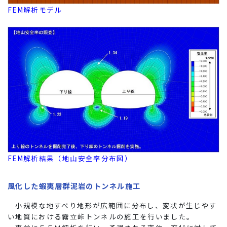
FEM解析モデル
FEM解析結果（地山安全率分布図）
風化した蝦夷層群泥岩のトンネル施工
小規模な地すべり地形が広範囲に分布し、変状が生じやす
い地質における霧立峠トンネルの施工を行いました。