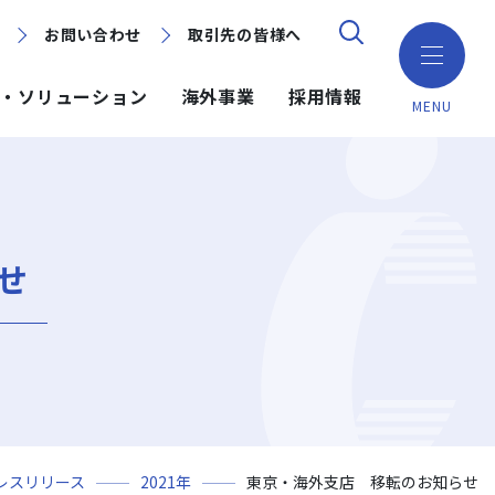
お問い合わせ
お問い合わせ
取引先の皆様へ
取引先の皆様へ
・ソリューション
海外事業
採用情報
MENU
ション
ション
採用情報
ミッション・ビジョン・社訓
環境（Environment）
地域別で探す
建築技術
海外事業
せ
組織図
ガバナンス（Governance）
GISマップシステム
ICT
NISEKO PROJECTS
沿革
プロジェクトレポート
PPP/PFI
事業所一覧
プレスリリース
岩田地崎建設のCM
レスリリース
2021年
東京・海外支店 移転のお知らせ