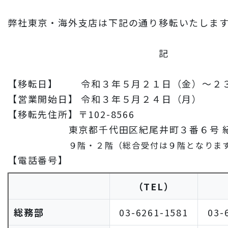
財務情報
弊社東京・海外支店は下記の通り移転いたしま
岩田地崎建設のCM
3分でわかる岩田地崎建設
記
【移転日】 令和３年５月２１日（金）～２
【営業開始日】 令和３年５月２４日（月）
【移転先住所】〒102-8566
東京都千代田区紀尾井町３番６号 
９階・２階（総合受付は９階となりま
【電話番号】
（TEL）
総務部
03-6261-1581
03-