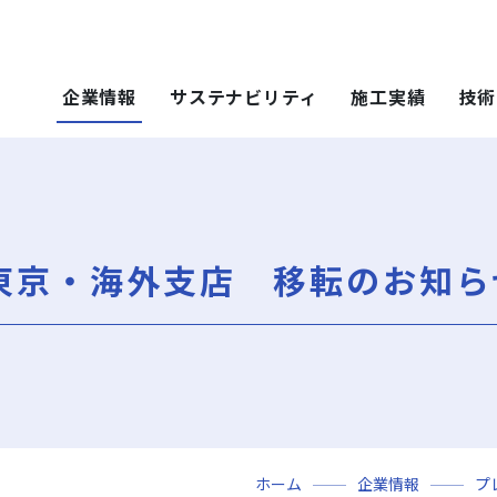
企業情報
サステナビリティ
施工実績
技術
 SOLUTIONS
ステナビリティ
技術・ソリュー
施工実績
技術・ソリュー
ごあいさつ
重要課題（マテリアリティ）
年代から探す
土木技術
ティ）
年代から探す
技術
東京・海外支店 移転のお知ら
会社概要
社会（Social）
用途区分から探す
環境技術
地域別で探す
ソリューション
用途区分から探す
役員一覧
サスティナビリティ・レポート
Niseko Project
再開発事業
ce）
GISマップシステム
レポート
Niseko Project
岩田地崎の歴史
ZEB
プロジェクトレポート
関連会社
財務情報
3分でわかる岩田地崎建設
ホーム
企業情報
プ