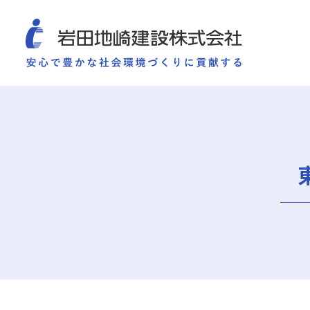
COMPANY
SUSTAINABILITY
WORKS
TECHNOLOGY AND
施工実績
企業情報
サ
企業情報
サステナビリティ
ごあいさつ
重要課題（マテリアリ
ミッション・ビジョン・社訓
環境（Environment）
会社概要
社会（Social）
組織図
ガバナンス（Governan
役員一覧
サスティナビリティ・
沿革
岩田地崎の歴史
事業所一覧
関連会社
プレスリリース