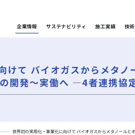
企業情報
サステナビリティ
施工実績
技術
 SOLUTIONS
ステナビリティ
技術・ソリュー
施工実績
技術・ソリュー
ごあいさつ
重要課題（マテリアリティ）
年代から探す
土木技術
向けて バイオガスからメタノ
ティ）
年代から探す
技術
会社概要
社会（Social）
用途区分から探す
環境技術
地域別で探す
ソリューション
の開発～実働へ ―4者連携協
用途区分から探す
役員一覧
サスティナビリティ・レポート
Niseko Project
再開発事業
ce）
GISマップシステム
レポート
Niseko Project
岩田地崎の歴史
ZEB
プロジェクトレポート
関連会社
財務情報
3分でわかる岩田地崎建設
世界初の実用化・事業化に向けて バイオガスからメタノールとギ