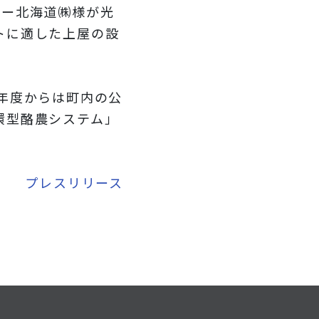
ター北海道㈱様が光
トに適した上屋の設
年度からは町内の公
環型酪農システム」
プレスリリース