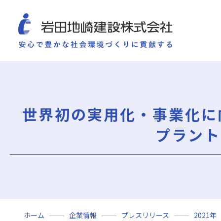
COMPANY
SUSTAINABILITY
WORKS
TECHNOLOGY AND
施工実績
企業情報
サ
企業情報
サステナビリティ
世界初の実用化・事業化に
ごあいさつ
重要課題（マテリアリ
ミッション・ビジョン・社訓
環境（Environment）
プラント
会社概要
社会（Social）
組織図
ガバナンス（Governan
役員一覧
サスティナビリティ・
沿革
岩田地崎の歴史
事業所一覧
関連会社
ホーム
企業情報
プレスリリース
2021年
プレスリリース