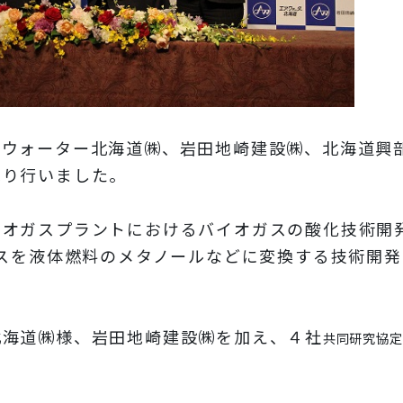
・ウォーター北海道㈱、岩田地崎建設㈱、北海道興
執り行いました。
オガスプラントにおけるバイオガスの酸化技術開
スを液体燃料のメタノールなどに変換する技術開発
海道㈱様、岩田地崎建設㈱を加え、４社
共同研究協定