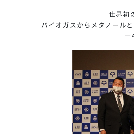
財務情報
世界初
岩田地崎建設のCM
3分でわかる岩田地崎建設
バイオガスからメタノールと
―