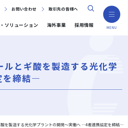
お問い合わせ
お問い合わせ
取引先の皆様へ
取引先の皆様へ
・ソリューション
海外事業
採用情報
MENU
ション
ション
採用情報
ミッション・ビジョン・社訓
環境（Environment）
地域別で探す
建築技術
ールとギ酸を製造する光化学
海外事業
組織図
ガバナンス（Governance）
GISマップシステム
ICT
NISEKO PROJECTS
定を締結―
沿革
プロジェクトレポート
PPP/PFI
事業所一覧
プレスリリース
岩田地崎建設のCM
酸を製造する光化学プラントの開発～実働へ ―4者連携協定を締結―