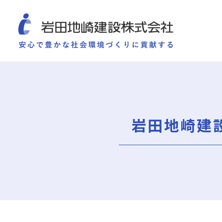
COMPANY
SUSTAINABILITY
WORKS
TECHNOLOGY AND
施工実績
企業情報
サ
企業情報
サステナビリティ
ごあいさつ
重要課題（マテリアリ
岩田地崎建
ミッション・ビジョン・社訓
環境（Environment）
会社概要
社会（Social）
組織図
ガバナンス（Governan
役員一覧
サスティナビリティ・
沿革
岩田地崎の歴史
事業所一覧
関連会社
プレスリリース