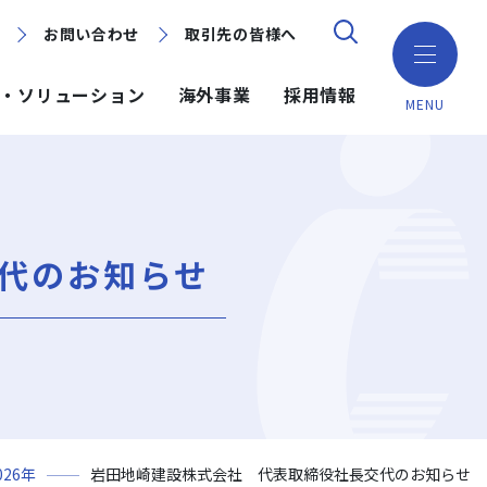
お問い合わせ
お問い合わせ
取引先の皆様へ
取引先の皆様へ
・ソリューション
海外事業
採用情報
MENU
ション
ション
採用情報
ミッション・ビジョン・社訓
環境（Environment）
地域別で探す
建築技術
海外事業
代のお知らせ
組織図
ガバナンス（Governance）
GISマップシステム
ICT
NISEKO PROJECTS
沿革
プロジェクトレポート
PPP/PFI
事業所一覧
プレスリリース
岩田地崎建設のCM
026年
岩田地崎建設株式会社 代表取締役社長交代のお知らせ