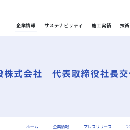
企業情報
サステナビリティ
施工実績
技術
 SOLUTIONS
ステナビリティ
技術・ソリュー
施工実績
技術・ソリュー
ごあいさつ
重要課題（マテリアリティ）
年代から探す
土木技術
ティ）
年代から探す
技術
設株式会社 代表取締役社長交
会社概要
社会（Social）
用途区分から探す
環境技術
地域別で探す
ソリューション
用途区分から探す
役員一覧
サスティナビリティ・レポート
Niseko Project
再開発事業
ce）
GISマップシステム
レポート
Niseko Project
岩田地崎の歴史
ZEB
プロジェクトレポート
関連会社
財務情報
3分でわかる岩田地崎建設
ホーム
企業情報
プレスリリース
2