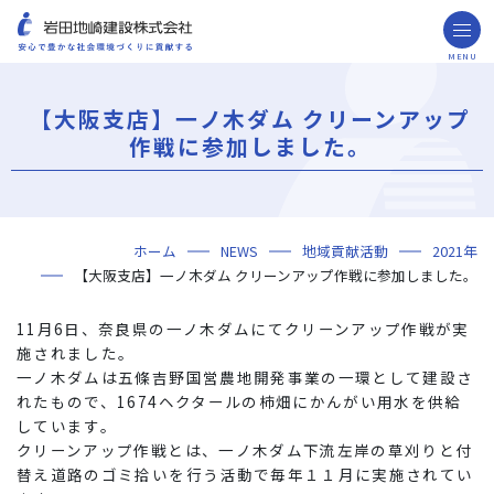
MENU
お問い合わせ
取引先の皆様へ
【大阪支店】一ノ木ダム クリーンアップ
企業情報
作戦に参加しました。
ごあいさつ
ミッション・ビジョン・社訓
会社概要
組織図
役員一覧
沿革
岩田地崎の歴史
事業所一覧
関連会社
プレスリリース
財務情報
岩田地崎建設のCM
3分でわかる岩田地崎建設
サステナビリティ
重要課題（マテリアリティ）
環境（Environment）
社会（Social）
ガバナンス（Governance）
サスティナビリティ・レポート
施工実績
年代から探す
地域別で探す
用途区分から探す
GISマップシステム
Niseko Project
プロジェクトレポート
ホーム
NEWS
地域貢献活動
2021年
技術・ソリューション
【大阪支店】一ノ木ダム クリーンアップ作戦に参加しました。
技術
ソリューション
採用情報
11月6日、奈良県の一ノ木ダムにてクリーンアップ作戦が実
海外事業
施されました。
一ノ木ダムは五條吉野国営農地開発事業の一環として建設さ
NISEKO PROJECTS
れたもので、1674ヘクタールの柿畑にかんがい用水を供給
しています。
閉じる
クリーンアップ作戦とは、一ノ木ダム下流左岸の草刈りと付
替え道路のゴミ拾いを行う活動で毎年１１月に実施されてい