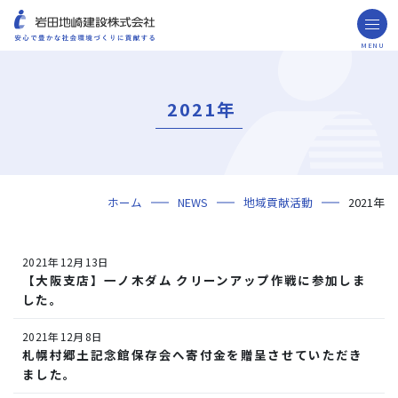
MENU
お問い合わせ
取引先の皆様へ
2021年
企業情報
ごあいさつ
ミッション・ビジョン・社訓
会社概要
組織図
役員一覧
沿革
岩田地崎の歴史
事業所一覧
関連会社
プレスリリース
財務情報
岩田地崎建設のCM
3分でわかる岩田地崎建設
サステナビリティ
重要課題（マテリアリティ）
環境（Environment）
社会（Social）
ガバナンス（Governance）
サスティナビリティ・レポート
施工実績
年代から探す
地域別で探す
用途区分から探す
GISマップシステム
Niseko Project
プロジェクトレポート
ホーム
NEWS
地域貢献活動
2021年
技術・ソリューション
技術
ソリューション
採用情報
2021年12月13日
海外事業
【大阪支店】一ノ木ダム クリーンアップ作戦に参加しま
した。
NISEKO PROJECTS
2021年12月8日
閉じる
札幌村郷土記念館保存会へ寄付金を贈呈させていただき
ました。