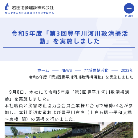
MENU
お問い合わせ
取引先の皆様へ
令和5年度「第3回豊平川河川敷清掃活
企業情報
動」を実施しました
ごあいさつ
ミッション・ビジョン・社訓
会社概要
組織図
役員一覧
沿革
岩田地崎の歴史
事業所一覧
関連会社
プレスリリース
財務情報
岩田地崎建設のCM
3分でわかる岩田地崎建設
サステナビリティ
重要課題（マテリアリティ）
環境（Environment）
社会（Social）
ガバナンス（Governance）
サスティナビリティ・レポート
施工実績
年代から探す
地域別で探す
用途区分から探す
GISマップシステム
Niseko Project
プロジェクトレポート
ホーム
NEWS
地域貢献活動
2023年
技術・ソリューション
令和5年度「第3回豊平川河川敷清掃活動」を実施しました
技術
ソリューション
採用情報
9
月8日、本社にて令和5年度「第3回豊平川河川敷清掃活
海外事業
動」を実施しました。
本社職員と災害防止協力会会員企業様と合同で総勢54名が参
NISEKO PROJECTS
加し、本社周辺市道および豊平川右岸（上白石橋～平和大橋
～東橋 間）の清掃を行いました。
閉じる