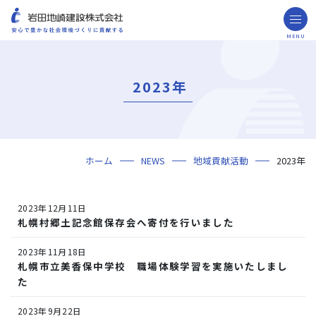
MENU
お問い合わせ
取引先の皆様へ
2023年
企業情報
ごあいさつ
ミッション・ビジョン・社訓
会社概要
組織図
役員一覧
沿革
岩田地崎の歴史
事業所一覧
関連会社
プレスリリース
財務情報
岩田地崎建設のCM
3分でわかる岩田地崎建設
サステナビリティ
重要課題（マテリアリティ）
環境（Environment）
社会（Social）
ガバナンス（Governance）
サスティナビリティ・レポート
施工実績
年代から探す
地域別で探す
用途区分から探す
GISマップシステム
Niseko Project
プロジェクトレポート
ホーム
NEWS
地域貢献活動
2023年
技術・ソリューション
技術
ソリューション
採用情報
2023年12月11日
海外事業
札幌村郷土記念館保存会へ寄付を行いました
NISEKO PROJECTS
2023年11月18日
札幌市立美香保中学校 職場体験学習を実施いたしまし
閉じる
た
2023年9月22日