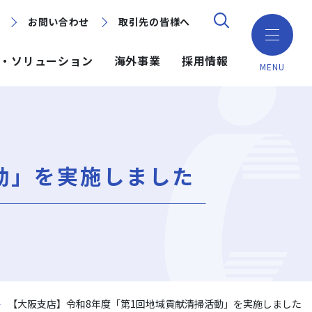
お問い合わせ
お問い合わせ
取引先の皆様へ
取引先の皆様へ
・ソリューション
海外事業
採用情報
MENU
ション
ション
採用情報
ミッション・ビジョン・社訓
環境（Environment）
地域別で探す
建築技術
海外事業
動」を実施しました
組織図
ガバナンス（Governance）
GISマップシステム
ICT
NISEKO PROJECTS
沿革
プロジェクトレポート
PPP/PFI
事業所一覧
プレスリリース
岩田地崎建設のCM
【大阪支店】令和8年度「第1回地域貢献清掃活動」を実施しました