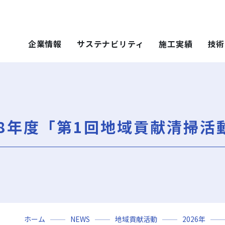
企業情報
サステナビリティ
施工実績
技術
 SOLUTIONS
ステナビリティ
技術・ソリュー
施工実績
技術・ソリュー
ごあいさつ
重要課題（マテリアリティ）
年代から探す
土木技術
ティ）
年代から探す
技術
8年度「第1回地域貢献清掃活
会社概要
社会（Social）
用途区分から探す
環境技術
地域別で探す
ソリューション
用途区分から探す
役員一覧
サスティナビリティ・レポート
Niseko Project
再開発事業
ce）
GISマップシステム
レポート
Niseko Project
岩田地崎の歴史
ZEB
プロジェクトレポート
関連会社
財務情報
3分でわかる岩田地崎建設
ホーム
NEWS
地域貢献活動
2026年