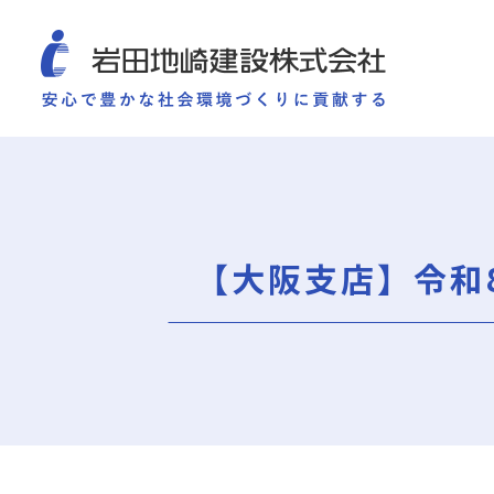
COMPANY
SUSTAINABILITY
WORKS
TECHNOLOGY AND
施工実績
企業情報
サ
企業情報
サステナビリティ
ごあいさつ
重要課題（マテリアリ
【大阪支店】令和
ミッション・ビジョン・社訓
環境（Environment）
会社概要
社会（Social）
組織図
ガバナンス（Governan
役員一覧
サスティナビリティ・
沿革
岩田地崎の歴史
事業所一覧
関連会社
プレスリリース