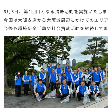
財務情報
6月3日、第1回目となる清掃活動を実施いたし
岩田地崎建設のCM
3分でわかる岩田地崎建設
今回は大阪支店から大阪城周辺にかけてのエリ
今後も環境保全活動や社会貢献活動を継続してま