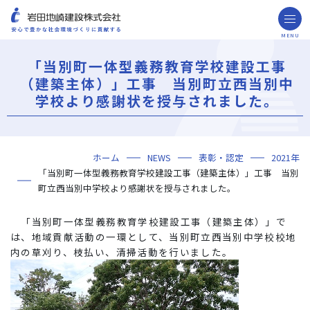
MENU
お問い合わせ
取引先の皆様へ
「当別町一体型義務教育学校建設工事
（建築主体）」工事 当別町立西当別中
企業情報
学校より感謝状を授与されました。
ごあいさつ
ミッション・ビジョン・社訓
会社概要
組織図
役員一覧
沿革
岩田地崎の歴史
事業所一覧
関連会社
プレスリリース
財務情報
岩田地崎建設のCM
3分でわかる岩田地崎建設
サステナビリティ
重要課題（マテリアリティ）
環境（Environment）
社会（Social）
ガバナンス（Governance）
サスティナビリティ・レポート
施工実績
年代から探す
地域別で探す
用途区分から探す
GISマップシステム
Niseko Project
プロジェクトレポート
ホーム
NEWS
表彰・認定
2021年
技術・ソリューション
「当別町一体型義務教育学校建設工事（建築主体）」工事 当別
技術
ソリューション
採用情報
町立西当別中学校より感謝状を授与されました。
海外事業
「当別町一体型義務教育学校建設工事（建築主体）」で
は、地域貢献活動の一環として、当別町立西当別中学校校地
NISEKO PROJECTS
内の草刈り、枝払い、清掃活動を行いました。
閉じる