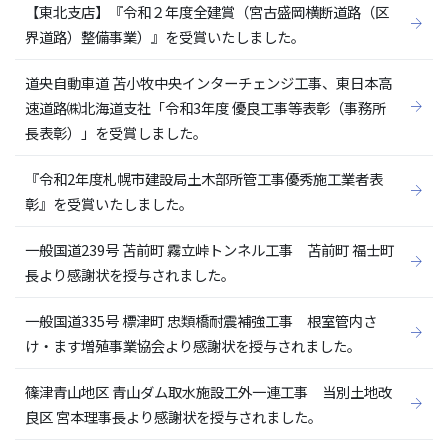
【東北支店】『令和２年度全建賞（宮古盛岡横断道路（区
界道路）整備事業）』を受賞いたしました。
道央自動車道 苫小牧中央インターチェンジ工事、東日本高
速道路㈱北海道支社「令和3年度 優良工事等表彰（事務所
長表彰）」を受賞しました。
『令和2年度札幌市建設局土木部所管工事優秀施工業者表
彰』を受賞いたしました。
一般国道239号 苫前町 霧立峠トンネル工事 苫前町 福士町
長より感謝状を授与されました。
一般国道335号 標津町 忠類橋耐震補強工事 根室管内さ
け・ます増殖事業協会より感謝状を授与されました。
篠津青山地区 青山ダム取水施設工外一連工事 当別土地改
良区 宮本理事長より感謝状を授与されました。