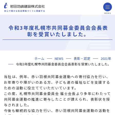
MENU
お問い合わせ
取引先の皆様へ
令和3年度札幌市共同募金委員会会長表
企業情報
彰を受賞いたしました。
ごあいさつ
ミッション・ビジョン・社訓
会社概要
組織図
役員一覧
沿革
岩田地崎の歴史
事業所一覧
関連会社
プレスリリース
財務情報
岩田地崎建設のCM
3分でわかる岩田地崎建設
サステナビリティ
重要課題（マテリアリティ）
環境（Environment）
社会（Social）
ガバナンス（Governance）
サスティナビリティ・レポート
施工実績
年代から探す
地域別で探す
用途区分から探す
GISマップシステム
Niseko Project
プロジェクトレポート
ホーム
NEWS
表彰・認定
2021年
技術・ソリューション
令和3年度札幌市共同募金委員会会長表彰を受賞いたしました。
技術
ソリューション
採用情報
当社は、例年、赤い羽根共同募金運動への寄付協力を行い、
海外事業
お年寄りや障がいのある方、子ども達の福祉などを支援する
ための活動に役立てていただいています。
NISEKO PROJECTS
この度、札幌市共同募金委員会 福士会長より多年にわたって
共同募金運動の推進に寄与したことが讃えられ、表彰状を授
閉じる
与されました。
今後も継続的な協力を行い、赤い羽根共同募金運動の活動を