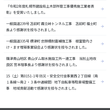
『令和2年度札幌市建設局土木部所管工事優秀施工業者表
彰』を受賞いたしました。
一般国道239号 苫前町 霧立峠トンネル工事 苫前町 福士町
長より感謝状を授与されました。
一般国道335号 標津町 忠類橋耐震補強工事 根室管内さ
け・ます増殖事業協会より感謝状を授与されました。
篠津青山地区 青山ダム取水施設工外一連工事 当別土地改
良区 宮本理事長より感謝状を授与されました。
15（土）第0151-1号 防災・安全交付金事業西２丁目線（南
１条線～南２・３条中通線間）地下自転車等駐車場整備工
事 地域貢献活動で感謝状を授与されました。