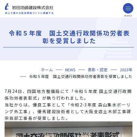
MENU
お問い合わせ
取引先の皆様へ
令和５年度 国土交通行政関係功労者表
企業情報
彰を受賞しました
ごあいさつ
ミッション・ビジョン・社訓
会社概要
組織図
役員一覧
沿革
岩田地崎の歴史
事業所一覧
関連会社
プレスリリース
財務情報
岩田地崎建設のCM
3分でわかる岩田地崎建設
サステナビリティ
重要課題（マテリアリティ）
環境（Environment）
社会（Social）
ガバナンス（Governance）
サスティナビリティ・レポート
施工実績
年代から探す
地域別で探す
用途区分から探す
GISマップシステム
Niseko Project
プロジェクトレポート
ホーム
NEWS
表彰・認定
2023年
技術・ソリューション
令和５年度 国土交通行政関係功労者表彰を受賞しました
技術
ソリューション
採用情報
7月24日、四国地方整備局にて「令和５年度 国土交通行政関
海外事業
係功労者表彰式」が執り行われました。
当社からは、優良工事として「令和2-3年度 森山集水ボーリ
NISEKO PROJECTS
ング外工事」、優秀建設技術者として大阪支店土木部工事課
宗我部工事長が受賞しました。
閉じる