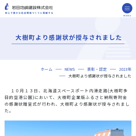
MENU
お問い合わせ
取引先の皆様へ
大樹町より感謝状が授与されました
企業情報
ごあいさつ
ミッション・ビジョン・社訓
会社概要
組織図
役員一覧
沿革
岩田地崎の歴史
事業所一覧
関連会社
プレスリリース
財務情報
岩田地崎建設のCM
3分でわかる岩田地崎建設
サステナビリティ
重要課題（マテリアリティ）
環境（Environment）
社会（Social）
ガバナンス（Governance）
サスティナビリティ・レポート
施工実績
年代から探す
地域別で探す
用途区分から探す
GISマップシステム
Niseko Project
プロジェクトレポート
ホーム
NEWS
表彰・認定
2023年
技術・ソリューション
大樹町より感謝状が授与されました
技術
ソリューション
採用情報
１０月１３日、北海道スペースポート内滑走路(大樹町多
海外事業
目的空港公園)において、大樹町企業版ふるさと納税寄附金
の感謝状贈呈式が行われ、大樹町より感謝状が授与されまし
NISEKO PROJECTS
た。
閉じる