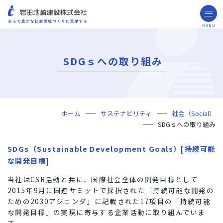
MENU
お問い合わせ
取引先の皆様へ
SDGｓへの取り組み
企業情報
ごあいさつ
ミッション・ビジョン・社訓
会社概要
組織図
役員一覧
沿革
岩田地崎の歴史
事業所一覧
関連会社
プレスリリース
財務情報
岩田地崎建設のCM
3分でわかる岩田地崎建設
サステナビリティ
重要課題（マテリアリティ）
環境（Environment）
社会（Social）
ガバナンス（Governance）
サスティナビリティ・レポート
施工実績
年代から探す
地域別で探す
用途区分から探す
GISマップシステム
Niseko Project
プロジェクトレポート
ホーム
サステナビリティ
社会（Social）
技術・ソリューション
SDGｓへの取り組み
技術
ソリューション
採用情報
SDGs（Sustainable Development Goals）[持続可能
海外事業
な開発目標]
NISEKO PROJECTS
当社はCSR活動と共に、国際社会全体の開発目標として
2015年9月に国連サミットで採択された「持続可能な開発の
閉じる
ための2030アジェンダ」に記載された17項目の「持続可能
な開発目標」の実現に寄与する企業活動に取り組んでいま