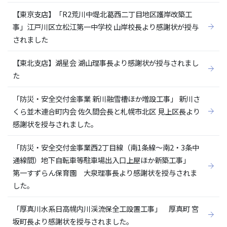
【東京支店】「R2荒川中堤北葛西二丁目地区護岸改築工
事」江戸川区立松江第一中学校 山岸校長より感謝状が授与
されました
【東北支店】湖星会 湖山理事長より感謝状が授与されまし
た
「防災・安全交付金事業 新川融雪槽ほか増設工事」 新川さ
くら並木連合町内会 佐久間会長と札幌市北区 見上区長より
感謝状を授与されました。
「防災・安全交付金事業西2丁目線（南1条線～南2・3条中
通線間）地下自転車等駐車場出入口上屋ほか新築工事」
第一すずらん保育園 大泉理事長より感謝状を授与されま
した。
「厚真川水系日高幌内川渓流保全工設置工事」 厚真町 宮
坂町長より感謝状を授与されました。