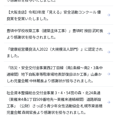
【大阪支店】令和3年度「見える」安全活動コンクール 優
良賞を受賞いたしました。
豊頃中学校改築工事（建築主体工事）」豊頃町 按田 武町長
より感謝状を授与されました。
『健康経営優良法人2022（大規模法人部門）』に認定され
ました。
「防災・安全交付金事業西2丁目線（南1条線～南2・3条中
通線間）地下自転車等駐車場地表部復旧ほか工事」山鼻か
しわ児童会館 中林館長より感謝状が授与されました。
社会資本整備総合交付金事業 3・4・54宮の森・北24条通
（東雁来4条1丁目509番地先～東雁来連絡線間）道路新設
工事」（公財）さっぽろ青少年女性活動協会 札幌市東苗穂
児童会館 森岡官長より感謝状を授与されました。