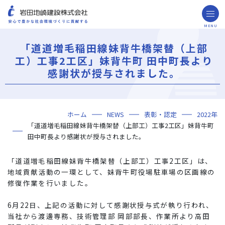
MENU
お問い合わせ
取引先の皆様へ
「道道増毛稲田線妹背牛橋架替（上部
工）工事2工区」妹背牛町 田中町長より
企業情報
感謝状が授与されました。
ごあいさつ
ミッション・ビジョン・社訓
会社概要
組織図
役員一覧
沿革
岩田地崎の歴史
事業所一覧
関連会社
プレスリリース
財務情報
岩田地崎建設のCM
3分でわかる岩田地崎建設
サステナビリティ
重要課題（マテリアリティ）
環境（Environment）
社会（Social）
ガバナンス（Governance）
サスティナビリティ・レポート
施工実績
年代から探す
地域別で探す
用途区分から探す
GISマップシステム
Niseko Project
プロジェクトレポート
ホーム
NEWS
表彰・認定
2022年
技術・ソリューション
「道道増毛稲田線妹背牛橋架替（上部工）工事2工区」妹背牛町
技術
ソリューション
採用情報
田中町長より感謝状が授与されました。
海外事業
「道道増毛稲田線妹背牛橋架替（上部工）工事2工区」は、
地域貢献活動の一環として、妹背牛町役場駐車場の区画線の
NISEKO PROJECTS
修復作業を行いました。
閉じる
6月22日、上記の活動に対して感謝状授与式が執り行われ、
当社から渡邊専務、技術管理部 岡部部長、作業所より高田