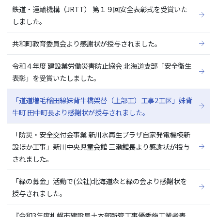
鉄道・運輸機構（JRTT） 第１９回安全表彰式を受賞いた
しました。
共和町教育委員会より感謝状が授与されました。
令和４年度 建設業労働災害防止協会 北海道支部「安全衛生
表彰」を受賞いたしました。
「道道増毛稲田線妹背牛橋架替（上部工）工事2工区」妹背
牛町 田中町長より感謝状が授与されました。
「防災・安全交付金事業 新川水再生プラザ自家発電機棟新
設ほか工事」新川中央児童会館 三瀬館長より感謝状が授与
されました。
「緑の募金」活動で(公社)北海道森と緑の会より感謝状を
授与されました。
『令和3年度札幌市建設局土木部所管工事優秀施工業者表