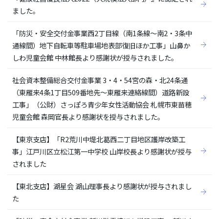
ました。
「防災・安全交付金事業西2丁目線（南1条線～南2・3条中
通線間）地下自転車等駐車場地表部復旧ほか工事」山鼻か
しわ児童会館 中林館長より感謝状が授与されました。
社会資本整備総合交付金事業 3・4・54宮の森・北24条通
（東雁来4条1丁目509番地先～東雁来連絡線間）道路新設
工事」（公財）さっぽろ青少年女性活動協会 札幌市東苗穂
児童会館 森岡官長より感謝状を授与されました。
【東京支店】「R2荒川中堤北葛西二丁目地区護岸改築工
事」江戸川区立松江第一中学校 山岸校長より感謝状が授与
されました
【東北支店】湖星会 湖山理事長より感謝状が授与されまし
た