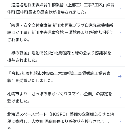
「道道増毛稲田線妹背牛橋架替（上部工）工事2工区」妹背
牛町 田中町長より感謝状が授与されました。
「防災・安全交付金事業 新川水再生プラザ自家発電機棟新
設ほか工事」新川中央児童会館 三瀬館長より感謝状が授与
されました。
「緑の募金」活動で(公社)北海道森と緑の会より感謝状を
授与されました。
『令和3年度札幌市建設局土木部所管工事優秀施工業者表
彰』を受賞いたしました。
札幌市より「さっぽろまちづくりスマイル企業」の認定を
受けました。
北海道スペースポート（HOSPO）整備の企業版ふるさと納
税に寄附し、大樹町 酒森町長より感謝状を授与されまし
た。