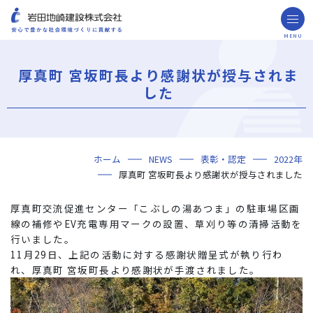
MENU
お問い合わせ
取引先の皆様へ
厚真町 宮坂町長より感謝状が授与されま
企業情報
した
ごあいさつ
ミッション・ビジョン・社訓
会社概要
組織図
役員一覧
沿革
岩田地崎の歴史
事業所一覧
関連会社
プレスリリース
財務情報
岩田地崎建設のCM
3分でわかる岩田地崎建設
サステナビリティ
重要課題（マテリアリティ）
環境（Environment）
社会（Social）
ガバナンス（Governance）
サスティナビリティ・レポート
施工実績
年代から探す
地域別で探す
用途区分から探す
GISマップシステム
Niseko Project
プロジェクトレポート
ホーム
NEWS
表彰・認定
2022年
技術・ソリューション
厚真町 宮坂町長より感謝状が授与されました
技術
ソリューション
採用情報
厚真町交流促進センター「こぶしの湯あつま」の駐車場区画
海外事業
線の補修やEV充電専用マークの設置、草刈り等の清掃活動を
行いました。
NISEKO PROJECTS
11月29日、上記の活動に対する感謝状贈呈式が執り行わ
れ、厚真町 宮坂町長より感謝状が手渡されました。
閉じる