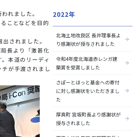
行われました。
2022年
を図ることなどを目的
北海土地改良区 長井理事長よ
閉じる
選出されました。
り感謝状が授与されました
塚局長より「
激甚化
令和4年度北海道赤レンガ建
す。本道のリーディ
築賞を受賞しました
ッチが手渡されまし
さぽーとほっと基金への寄付
に対し感謝状をいただきまし
た
厚真町 宮坂町長より感謝状が
授与されました