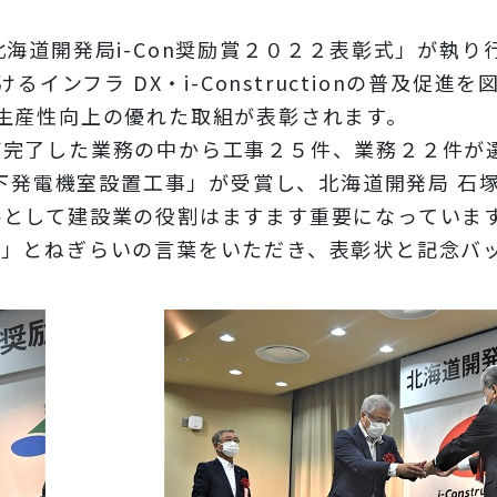
道開発局i-Con奨励賞２０２２表彰式」が執り
インフラ DX・i-Constructionの普及促進
生産性向上の優れた取組が表彰されます。
び完了した業務の中から工事２５件、業務２２件が
地下発電機室設置工事」が受賞し、北海道開発局 石
手として建設業の役割はますます重要になっていま
い」とねぎらいの言葉をいただき、
表彰状と記念バ