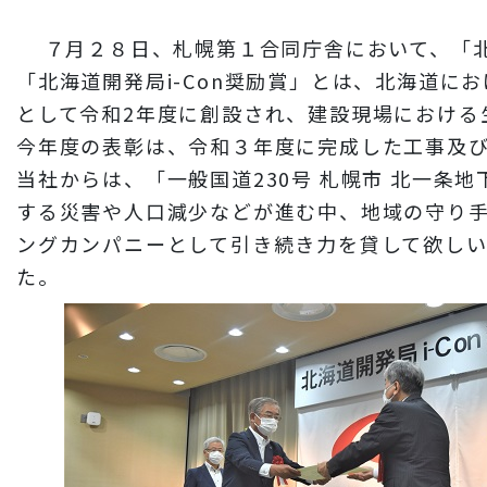
財務情報
７月２８日、札幌第１合同庁舎において、「北海
岩田地崎建設のCM
「北海道開発局i-Con奨励賞」とは、北海道における
3分でわかる岩田地崎建設
として令和2年度に創設され、建設現場における
今年度の表彰は、令和３年度に完成した工事及
当社からは、「一般国道230号 札幌市 北一条
する災害や人口減少などが進む中、地域の守り
ングカンパニーとして引き続き力を貸して欲し
た。