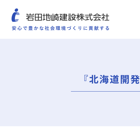
COMPANY
SUSTAINABILITY
WORKS
TECHNOLOGY AND
施工実績
企業情報
サ
企業情報
サステナビリティ
ごあいさつ
重要課題（マテリアリ
『北海道開発
ミッション・ビジョン・社訓
環境（Environment）
会社概要
社会（Social）
組織図
ガバナンス（Governan
役員一覧
サスティナビリティ・
沿革
岩田地崎の歴史
事業所一覧
関連会社
プレスリリース