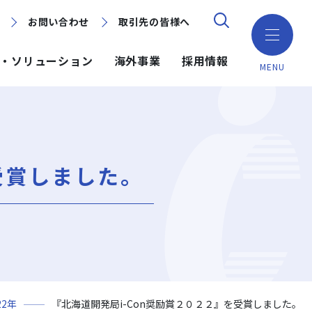
お問い合わせ
お問い合わせ
取引先の皆様へ
取引先の皆様へ
・ソリューション
海外事業
採用情報
MENU
ション
ション
採用情報
ミッション・ビジョン・社訓
環境（Environment）
地域別で探す
建築技術
海外事業
受賞しました。
組織図
ガバナンス（Governance）
GISマップシステム
ICT
NISEKO PROJECTS
沿革
プロジェクトレポート
PPP/PFI
事業所一覧
プレスリリース
岩田地崎建設のCM
22年
『北海道開発局i-Con奨励賞２０２２』を受賞しました。