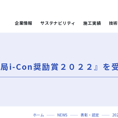
企業情報
サステナビリティ
施工実績
技術
 SOLUTIONS
ステナビリティ
技術・ソリュー
施工実績
技術・ソリュー
ごあいさつ
重要課題（マテリアリティ）
年代から探す
土木技術
ティ）
年代から探す
技術
局i-Con奨励賞２０２２』を
会社概要
社会（Social）
用途区分から探す
環境技術
地域別で探す
ソリューション
用途区分から探す
役員一覧
サスティナビリティ・レポート
Niseko Project
再開発事業
ce）
GISマップシステム
レポート
Niseko Project
岩田地崎の歴史
ZEB
プロジェクトレポート
関連会社
財務情報
3分でわかる岩田地崎建設
ホーム
NEWS
表彰・認定
20