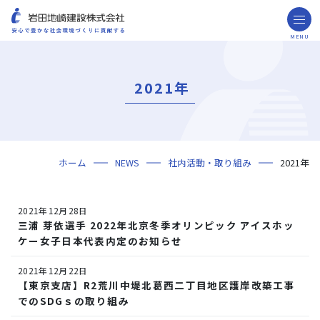
MENU
お問い合わせ
取引先の皆様へ
2021年
企業情報
ごあいさつ
ミッション・ビジョン・社訓
会社概要
組織図
役員一覧
沿革
岩田地崎の歴史
事業所一覧
関連会社
プレスリリース
財務情報
岩田地崎建設のCM
3分でわかる岩田地崎建設
サステナビリティ
重要課題（マテリアリティ）
環境（Environment）
社会（Social）
ガバナンス（Governance）
サスティナビリティ・レポート
施工実績
年代から探す
地域別で探す
用途区分から探す
GISマップシステム
Niseko Project
プロジェクトレポート
ホーム
NEWS
社内活動・取り組み
2021年
技術・ソリューション
技術
ソリューション
採用情報
2021年12月28日
海外事業
三浦 芽依選手 2022年北京冬季オリンピック アイスホッ
ケー女子日本代表内定のお知らせ
NISEKO PROJECTS
2021年12月22日
閉じる
【東京支店】R2荒川中堤北葛西二丁目地区護岸改築工事
でのSDGｓの取り組み