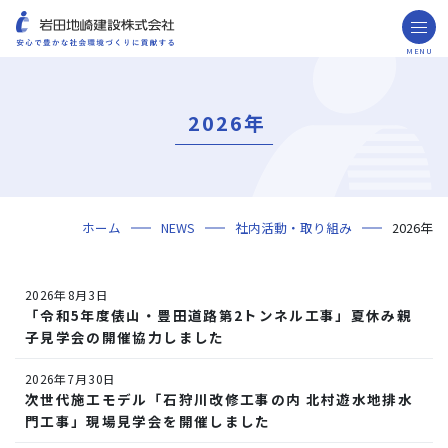
MENU
お問い合わせ
取引先の皆様へ
2026年
企業情報
ごあいさつ
ミッション・ビジョン・社訓
会社概要
組織図
役員一覧
沿革
岩田地崎の歴史
事業所一覧
関連会社
プレスリリース
財務情報
岩田地崎建設のCM
3分でわかる岩田地崎建設
サステナビリティ
重要課題（マテリアリティ）
環境（Environment）
社会（Social）
ガバナンス（Governance）
サスティナビリティ・レポート
施工実績
年代から探す
地域別で探す
用途区分から探す
GISマップシステム
Niseko Project
プロジェクトレポート
ホーム
NEWS
社内活動・取り組み
2026年
技術・ソリューション
技術
ソリューション
採用情報
2026年8月3日
海外事業
「令和5年度俵山・豊田道路第2トンネル工事」夏休み親
子見学会の開催協力しました
NISEKO PROJECTS
2026年7月30日
閉じる
次世代施工モデル「石狩川改修工事の内 北村遊水地排水
門工事」現場見学会を開催しました