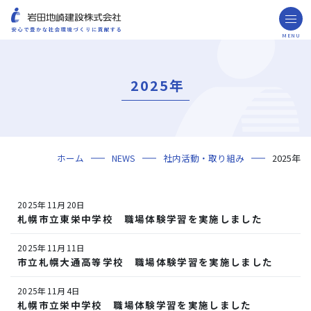
MENU
お問い合わせ
取引先の皆様へ
2025年
企業情報
ごあいさつ
ミッション・ビジョン・社訓
会社概要
組織図
役員一覧
沿革
岩田地崎の歴史
事業所一覧
関連会社
プレスリリース
財務情報
岩田地崎建設のCM
3分でわかる岩田地崎建設
サステナビリティ
重要課題（マテリアリティ）
環境（Environment）
社会（Social）
ガバナンス（Governance）
サスティナビリティ・レポート
施工実績
年代から探す
地域別で探す
用途区分から探す
GISマップシステム
Niseko Project
プロジェクトレポート
ホーム
NEWS
社内活動・取り組み
2025年
技術・ソリューション
技術
ソリューション
採用情報
2025年11月20日
海外事業
札幌市立東栄中学校 職場体験学習を実施しました
NISEKO PROJECTS
2025年11月11日
市立札幌大通高等学校 職場体験学習を実施しました
閉じる
2025年11月4日
札幌市立栄中学校 職場体験学習を実施しました