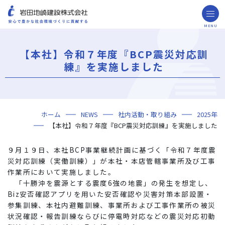
MENU
お問い合わせ
取引先の皆様へ
【本社】令和７年度『BCP震災対応訓
企業情報
練』を実施しました
ごあいさつ
ミッション・ビジョン・社訓
会社概要
組織図
役員一覧
沿革
岩田地崎の歴史
事業所一覧
関連会社
プレスリリース
財務情報
岩田地崎建設のCM
3分でわかる岩田地崎建設
サステナビリティ
重要課題（マテリアリティ）
環境（Environment）
社会（Social）
ガバナンス（Governance）
サスティナビリティ・レポート
施工実績
年代から探す
地域別で探す
用途区分から探す
GISマップシステム
Niseko Project
プロジェクトレポート
ホーム
NEWS
社内活動・取り組み
2025年
技術・ソリューション
【本社】令和７年度『BCP震災対応訓練』を実施しました
技術
ソリューション
採用情報
９月１９日、本社BCP事業継続計画に基づく「令和７年度震
海外事業
災対応訓練（実働訓練）」が本社・本店管轄事業所及び工事
作業所において実施しました。
NISEKO PROJECTS
「十勝沖を震源とする震度6強の地震」の発生を想定し、
Biz安否確認アプリを用いた安否確認や災害対策本部設置・
閉じる
参集訓練、本社内避難訓練、事業所および工事作業所の被災
状況確認・報告訓練ならびに停電時対応などの震災対応初動