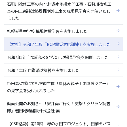
石狩川改修工事の内 北村遊水地排水門工事・石狩川改修工
事の内上新篠津築堤掘削外工事の現場見学会を開催いたし
ました
札幌光星中学校 職場体験学習を実施しました
【本社】令和７年度『BCP震災対応訓練』を実施しました
令和7年度「流域治水を学ぶ」現場見学会を開催しました
令和７年度 自衛消防訓練を実施しました
屯田高架橋にて札幌市主催「夏休み親子土木体験ツアー」
の見学会を受け入れました
動画公開のお知らせ「安井南が行く！突撃！クリラン調査
隊」岩田地崎建設株式会社 編
【CSR活動】第10回「緑の水田プロジェクト」田植えバス