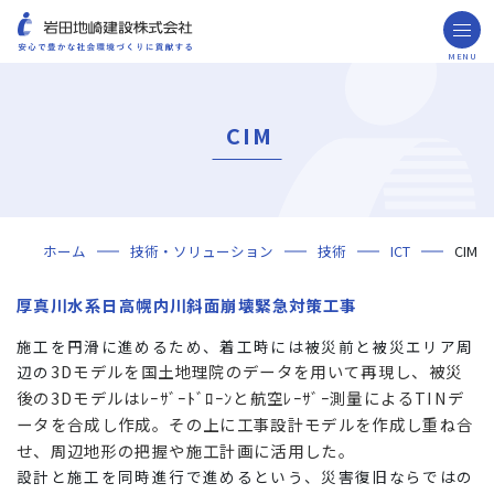
MENU
お問い合わせ
取引先の皆様へ
CIM
企業情報
ごあいさつ
ミッション・ビジョン・社訓
会社概要
組織図
役員一覧
沿革
岩田地崎の歴史
事業所一覧
関連会社
プレスリリース
財務情報
岩田地崎建設のCM
3分でわかる岩田地崎建設
サステナビリティ
重要課題（マテリアリティ）
環境（Environment）
社会（Social）
ガバナンス（Governance）
サスティナビリティ・レポート
施工実績
年代から探す
地域別で探す
用途区分から探す
GISマップシステム
Niseko Project
プロジェクトレポート
ホーム
技術・ソリューション
技術
ICT
CIM
技術・ソリューション
技術
ソリューション
採用情報
厚真川水系日高幌内川斜面崩壊緊急対策工事
海外事業
施工を円滑に進めるため、着工時には被災前と被災エリア周
3Dモデルを国土地理院のデータを用いて再現し、被災
辺の
NISEKO PROJECTS
後の3Dモデルはﾚｰｻﾞｰﾄﾞﾛｰﾝと航空ﾚｰｻﾞｰ測量によるTINデ
ータを合成し作成。その上に工事設計モデルを作成し重ね合
閉じる
せ、周辺地形の把握や施工計画に活用した。
設計と施工を同時進行で進めるという、災害復旧ならではの