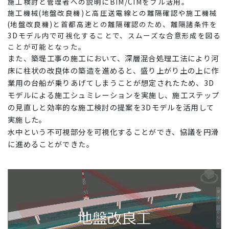
施工検討と管理者への説明に
BIM/CIMをフル活用。
施工機械(地盤改良機)と高圧送電線との離隔確認や施工機械
(地盤改良機)と首都高速との離隔確認のため、離隔諸条件を
3Dモデル内で可視化することで、スムーズな合意形成を図る
ことが可能となった。
また、築堤工事の施工において、深層混合処理工法により河
床に柱状の改良体の築造を進めると
、盛り上がり土の上に作
業用の台船が乗りあげてしまうことが想定されたため、
3D
モデルによる施工シュミレーションを実施し、施工ステップ
の見直しと効率的な施工検討の提案を3Dモデルを活用して
実施した。
水中とい
う不可視部分を可視化することができ、協議を円滑
に進めることができた
。