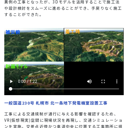
異例の工事となったが、
3Dモデルを活用することで施工法
や設計検討をスムーズに進めることができ、手戻りなく施工
することができた。
一般国道230号 札幌市 北一条地下発電機室設置工事
⼯事による交通規制が通⾏に与える影響を確認するため、
VR(仮想現実)空間に現場状況を再現し、交通シミュレーショ
ンを実施。交差点近傍かつ⾞道中央に位置する⼯事箇所に規