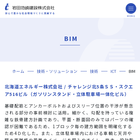
MENU
お問い合わせ
取引先の皆様へ
BIM
企業情報
ごあいさつ
ミッション・ビジョン・社訓
会社概要
組織図
役員一覧
沿革
岩田地崎の歴史
事業所一覧
関連会社
プレスリリース
財務情報
岩田地崎建設のCM
3分でわかる岩田地崎建設
サステナビリティ
重要課題（マテリアリティ）
環境（Environment）
社会（Social）
ガバナンス（Governance）
サスティナビリティ・レポート
施工実績
年代から探す
地域別で探す
用途区分から探す
GISマップシステム
Niseko Project
プロジェクトレポート
ホーム
技術・ソリューション
技術
ICT
BIM
技術・ソリューション
技術
ソリューション
採用情報
北海道エネルギー株式会社 / チャレンジ北5条ＳＳ・スクエ
ア516ビル（ガソリンスタンド・立体駐車場一体化ビル）
海外事業
基礎配筋とアンカーボルトおよびスリーブ位置の干渉が懸念
NISEKO PROJECTS
される部分の事前検討に活用。細かく、勾配を持っている複
雑な鉄骨建方計画であり、平面・断面図のみではパーツの確
閉じる
認が困難であるため、1ブロック毎の建方範囲を明確化する
ため4Ｄ化した。また、立体駐車場内における車輌と天井や