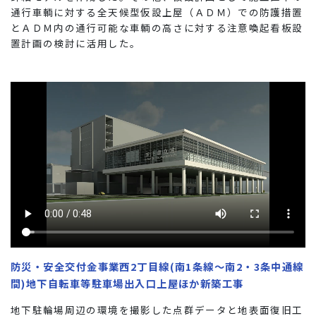
通行車輌に対する全天候型仮設上屋（ＡＤＭ）での防護措置
とＡＤＭ内の通行可能な車輌の高さに対する注意喚起看板設
置計画の検討に活用した。
防災・安全交付金事業西2丁目線(南1条線～南2・3条中通線
間)地下自転車等駐車場出入口上屋ほか新築工事
地下駐輪場周辺の環境を撮影した点群データと地表面復旧工