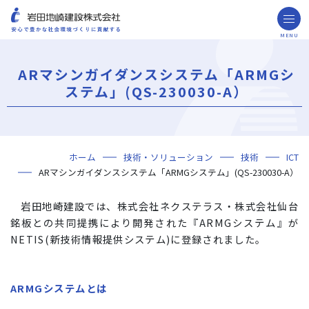
MENU
お問い合わせ
取引先の皆様へ
ARマシンガイダンスシステム「ARMGシ
企業情報
ステム」(QS-230030-A）
ごあいさつ
ミッション・ビジョン・社訓
会社概要
組織図
役員一覧
沿革
岩田地崎の歴史
事業所一覧
関連会社
プレスリリース
財務情報
岩田地崎建設のCM
3分でわかる岩田地崎建設
サステナビリティ
重要課題（マテリアリティ）
環境（Environment）
社会（Social）
ガバナンス（Governance）
サスティナビリティ・レポート
施工実績
年代から探す
地域別で探す
用途区分から探す
GISマップシステム
Niseko Project
プロジェクトレポート
ホーム
技術・ソリューション
技術
ICT
技術・ソリューション
ARマシンガイダンスシステム「ARMGシステム」(QS-230030-A）
技術
ソリューション
採用情報
岩田地崎建設では、株式会社ネクステラス・株式会社仙台
海外事業
銘板との共同提携により開発された『ARMGシステム』が
NISEKO PROJECTS
NETIS(新技術情報提供システム)に登録されました。
閉じる
ARMGシステムとは