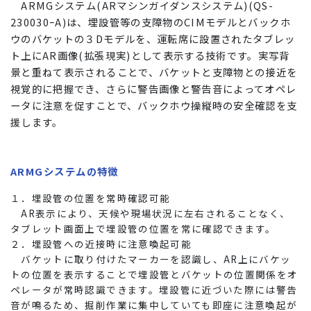
ARMGシステム(ARマシンガイダンスシステム)(QS-
230030ｰA)は、埋設管等の支障物のCIMモデルとバックホ
ウのバケットの３Dモデルを、運転席に設置されたタブレッ
ト上にAR画像(拡張現実)として表示する技術です。実写背
景と重ねて表示されることで、バケットと支障物との接近を
視覚的に把握でき、さらに警告画像と警告音によってオペレ
ータに注意を促すことで、バックホウ操縦時の安全確認を支
援します。
ARMGシステムの特徴
１．埋設管の位置を常時確認可能
AR表示により、天候や現場状況に左右されることなく、
タブレット画面上で埋設管の位置を常に確認できます。
２．埋設管への近接時に注意喚起可能
バケットに取り付けたマーカーを認識し、AR上にバケッ
トの位置を表示することで埋設管とバケットの位置関係をオ
ペレータが常時認識できます。埋設管に近づいた際には警告
音が鳴るため、掘削作業に集中していても即座に注意喚起が