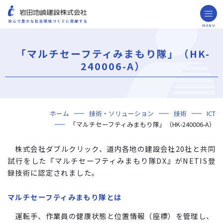
MENU
お問い合わせ
取引先の皆様へ
「マルチセーフティみまもり隊」（HK-
企業情報
240006-A）
ごあいさつ
ミッション・ビジョン・社訓
会社概要
組織図
役員一覧
沿革
岩田地崎の歴史
事業所一覧
関連会社
プレスリリース
財務情報
岩田地崎建設のCM
3分でわかる岩田地崎建設
サステナビリティ
重要課題（マテリアリティ）
環境（Environment）
社会（Social）
ガバナンス（Governance）
サスティナビリティ・レポート
施工実績
年代から探す
地域別で探す
用途区分から探す
GISマップシステム
Niseko Project
プロジェクトレポート
ホーム
技術・ソリューション
技術
ICT
技術・ソリューション
「マルチセーフティみまもり隊」（HK-240006-A）
技術
ソリューション
採用情報
株式会社ダブルクリック、道内各地の建設会社20社と共同
海外事業
試行をした『マルチセーフティみまもり隊DX』がNETIS登
NISEKO PROJECTS
録技術に認定されました。
マルチセーフティみまもり隊とは
閉じる
運転手、作業員の健康状態と位置情報（座標）を管理し、