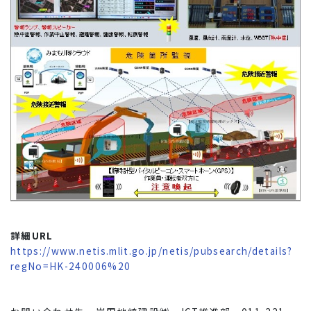
詳細URL
https://www.netis.mlit.go.jp/netis/pubsearch/details?
regNo=HK-240006%20