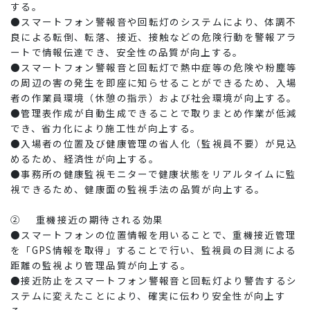
する。
●スマートフォン警報音や回転灯のシステムにより、体調不
良による転倒、転落、接近、接触などの危険行動を警報アラ
ートで情報伝達でき、安全性の品質が向上する。
●スマートフォン警報音と回転灯で熱中症等の危険や粉塵等
の周辺の害の発生を即座に知らせることができるため、入場
者の作業員環境（休憩の指示）および社会環境が向上する。
●管理表作成が自動生成できることで取りまとめ作業が低減
でき、省力化により施工性が向上する。
●入場者の位置及び健康管理の省人化（監視員不要）が見込
めるため、経済性が向上する。
●事務所の健康監視モニターで健康状態をリアルタイムに監
視できるため、健康面の監視手法の品質が向上する。
② 重機接近の期待される効果
●スマートフォンの位置情報を用いることで、重機接近管理
を「GPS情報を取得」することで行い、監視員の目測による
距離の監視より管理品質が向上する。
●接近防止をスマートフォン警報音と回転灯より警告するシ
ステムに変えたことにより、確実に伝わり安全性が向上す