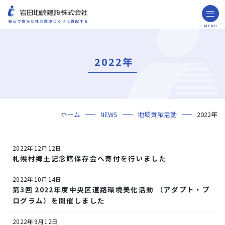
MENU
お問い合わせ
取引先の皆様へ
2022年
企業情報
ごあいさつ
ミッション・ビジョン・社訓
会社概要
組織図
役員一覧
沿革
岩田地崎の歴史
事業所一覧
関連会社
プレスリリース
財務情報
岩田地崎建設のCM
3分でわかる岩田地崎建設
サステナビリティ
重要課題（マテリアリティ）
環境（Environment）
社会（Social）
ガバナンス（Governance）
サスティナビリティ・レポート
施工実績
年代から探す
地域別で探す
用途区分から探す
GISマップシステム
Niseko Project
プロジェクトレポート
ホーム
NEWS
地域貢献活動
2022年
技術・ソリューション
技術
ソリューション
採用情報
2022年12月12日
海外事業
札幌村郷土記念館保存会へ寄付を行いました
NISEKO PROJECTS
2022年10月14日
第3回 2022年度中央区道路環境美化活動 （アダプト・プ
閉じる
ログラム）を開催しました
2022年9月12日