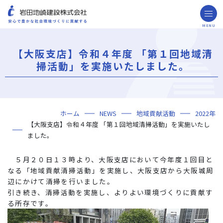
MENU
お問い合わせ
取引先の皆様へ
【大阪支店】令和４年度 「第１回地域清
企業情報
掃活動」を実施いたしました。
ごあいさつ
ミッション・ビジョン・社訓
会社概要
組織図
役員一覧
沿革
岩田地崎の歴史
事業所一覧
関連会社
プレスリリース
財務情報
岩田地崎建設のCM
3分でわかる岩田地崎建設
サステナビリティ
重要課題（マテリアリティ）
環境（Environment）
社会（Social）
ガバナンス（Governance）
サスティナビリティ・レポート
施工実績
年代から探す
地域別で探す
用途区分から探す
GISマップシステム
Niseko Project
プロジェクトレポート
ホーム
NEWS
地域貢献活動
2022年
技術・ソリューション
【大阪支店】令和４年度 「第１回地域清掃活動」を実施いたし
技術
ソリューション
採用情報
ました。
海外事業
５月２０日１３時より、大阪支店において今年度１回目と
なる「地域貢献清掃活動」を実施し、大阪支店から大阪城周
NISEKO PROJECTS
辺にかけて清掃を行いました。
引き続き、清掃活動を実施し、よりよい環境づくりに貢献す
閉じる
る所存です。