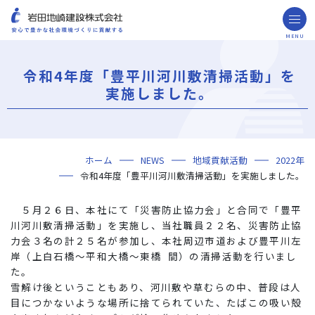
MENU
お問い合わせ
取引先の皆様へ
令和4年度「豊平川河川敷清掃活動」を
企業情報
実施しました。
ごあいさつ
ミッション・ビジョン・社訓
会社概要
組織図
役員一覧
沿革
岩田地崎の歴史
事業所一覧
関連会社
プレスリリース
財務情報
岩田地崎建設のCM
3分でわかる岩田地崎建設
サステナビリティ
重要課題（マテリアリティ）
環境（Environment）
社会（Social）
ガバナンス（Governance）
サスティナビリティ・レポート
施工実績
年代から探す
地域別で探す
用途区分から探す
GISマップシステム
Niseko Project
プロジェクトレポート
ホーム
NEWS
地域貢献活動
2022年
技術・ソリューション
令和4年度「豊平川河川敷清掃活動」を実施しました。
技術
ソリューション
採用情報
５月２６日、本社にて「災害防止協力会」と合同で「豊平
海外事業
川河川敷清掃活動」を実施し、当社職員２２名、災害防止協
力会３名の計２５名が参加し、本社周辺市道および豊平川左
NISEKO PROJECTS
岸（上白石橋～平和大橋～東橋 間）の清掃活動を行いまし
た。
閉じる
雪解け後ということもあり、河川敷や草むらの中、普段は人
目につかないような場所に捨てられていた、たばこの吸い殻