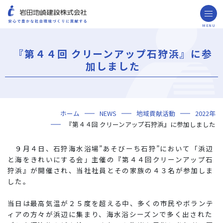
MENU
お問い合わせ
取引先の皆様へ
『第４４回 クリーンアップ石狩浜』に参
企業情報
加しました
ごあいさつ
ミッション・ビジョン・社訓
会社概要
組織図
役員一覧
沿革
岩田地崎の歴史
事業所一覧
関連会社
プレスリリース
財務情報
岩田地崎建設のCM
3分でわかる岩田地崎建設
サステナビリティ
重要課題（マテリアリティ）
環境（Environment）
社会（Social）
ガバナンス（Governance）
サスティナビリティ・レポート
施工実績
年代から探す
地域別で探す
用途区分から探す
GISマップシステム
Niseko Project
プロジェクトレポート
ホーム
NEWS
地域貢献活動
2022年
技術・ソリューション
『第４４回 クリーンアップ石狩浜』に参加しました
技術
ソリューション
採用情報
９月４日、
石狩海水浴場”あそびーち石狩”において「浜辺
海外事業
と海をきれいにする会」主催の『第４４回クリーンアップ石
狩浜』が開催され、当社社員とその家族の４３名が参加しま
NISEKO PROJECTS
した。
閉じる
当日は最高気温が２５度を超える中、多くの市民やボランテ
ィアの方々が浜辺に集まり、海水浴シーズンで多く出された