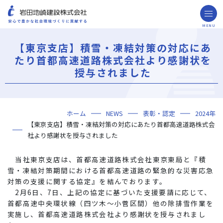
MENU
お問い合わせ
取引先の皆様へ
【東京支店】積雪・凍結対策の対応にあ
たり首都高速道路株式会社より感謝状を
企業情報
授与されました
ごあいさつ
ミッション・ビジョン・社訓
会社概要
組織図
役員一覧
沿革
岩田地崎の歴史
事業所一覧
関連会社
プレスリリース
財務情報
岩田地崎建設のCM
3分でわかる岩田地崎建設
サステナビリティ
重要課題（マテリアリティ）
環境（Environment）
社会（Social）
ガバナンス（Governance）
サスティナビリティ・レポート
施工実績
年代から探す
地域別で探す
用途区分から探す
GISマップシステム
Niseko Project
プロジェクトレポート
ホーム
NEWS
表彰・認定
2024年
技術・ソリューション
【東京支店】積雪・凍結対策の対応にあたり首都高速道路株式会
技術
ソリューション
採用情報
社より感謝状を授与されました
海外事業
当社東京支店は、首都高速道路株式会社東京東局と『積
雪・凍結対策期間における首都高速道路の緊急的な災害応急
NISEKO PROJECTS
対策の支援に関する協定』を結んでおります。
2月6日、7日、上記の協定に基づいた支援要請に応じて、
閉じる
首都高速中央環状線（四ツ木～小菅区間）他の除排雪作業を
実施し、首都高速道路株式会社より感謝状を授与されまし