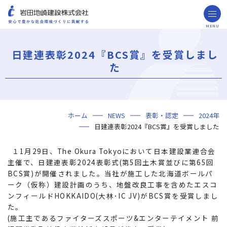
MENU
お問い合わせ
取引先の皆様へ
日建連表彰2024『BCS賞』を受賞しまし
企業情報
た
ごあいさつ
ミッション・ビジョン・社訓
会社概要
組織図
役員一覧
沿革
岩田地崎の歴史
事業所一覧
関連会社
プレスリリース
財務情報
岩田地崎建設のCM
3分でわかる岩田地崎建設
サステナビリティ
重要課題（マテリアリティ）
環境（Environment）
社会（Social）
ガバナンス（Governance）
サスティナビリティ・レポート
施工実績
年代から探す
地域別で探す
用途区分から探す
GISマップシステム
Niseko Project
プロジェクトレポート
ホーム
NEWS
表彰・認定
2024年
技術・ソリューション
日建連表彰2024『BCS賞』を受賞しました
技術
ソリューション
採用情報
１1月29日、The Okura Tokyoにおいて日本建設業連合会
海外事業
主催で、日建連表彰2024表彰式(第5回土木賞並びに第65回
BCS賞)が開催されました。当社が施工した北海道ボールパ
NISEKO PROJECTS
ーク（仮称）建設計画のうち、地盤改良工事を含めたエスコ
ンフィールドHOKKAIDO(大林･IC JV)がBCS賞を受賞しまし
閉じる
た。
(施工主であるファイターズスポーツ&エンターテイメント 前