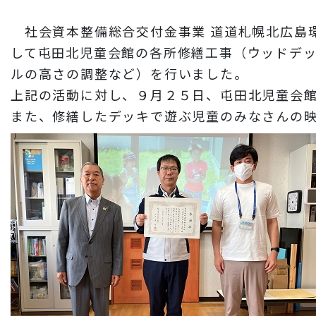
財務情報
社会資本整備総合交付金事業 道道札幌北広島
岩田地崎建設のCM
して屯田北児童会館の各所修繕工事（ウッドデ
3分でわかる岩田地崎建設
ルの高さの調整など）を行いました。
上記の活動に対し、９月２５日、屯田北児童会
また、修繕したデッキで遊ぶ児童のみなさんの