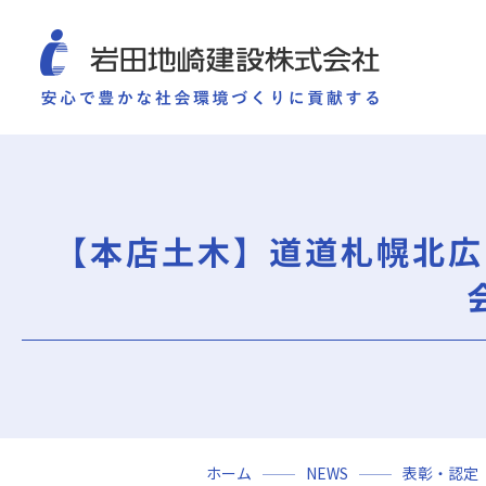
COMPANY
SUSTAINABILITY
WORKS
TECHNOLOGY AND
施工実績
企業情報
サ
企業情報
サステナビリティ
【本店土木】道道札幌北広
ごあいさつ
重要課題（マテリアリ
ミッション・ビジョン・社訓
環境（Environment）
会社概要
社会（Social）
組織図
ガバナンス（Governan
役員一覧
サスティナビリティ・
沿革
岩田地崎の歴史
事業所一覧
関連会社
ホーム
NEWS
表彰・認定
プレスリリース