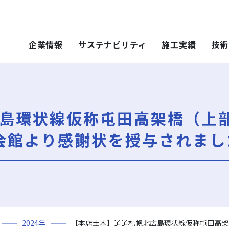
企業情報
サステナビリティ
施工実績
技術
 SOLUTIONS
ステナビリティ
技術・ソリュー
施工実績
技術・ソリュー
ごあいさつ
重要課題（マテリアリティ）
年代から探す
土木技術
島環状線仮称屯田高架橋（上
ティ）
年代から探す
技術
会社概要
社会（Social）
用途区分から探す
環境技術
地域別で探す
ソリューション
会館より感謝状を授与されまし
用途区分から探す
役員一覧
サスティナビリティ・レポート
Niseko Project
再開発事業
ce）
GISマップシステム
レポート
Niseko Project
岩田地崎の歴史
ZEB
プロジェクトレポート
関連会社
財務情報
3分でわかる岩田地崎建設
2024年
【本店土木】道道札幌北広島環状線仮称屯田高架