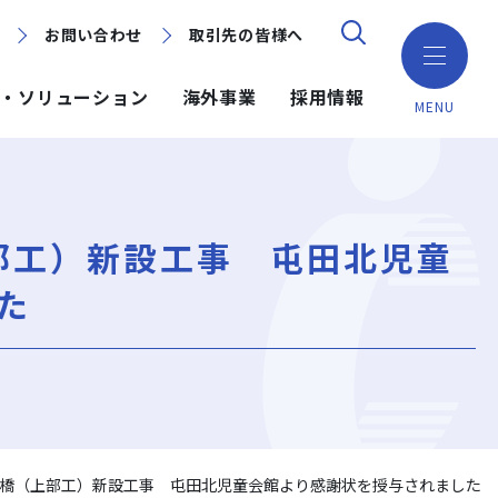
お問い合わせ
お問い合わせ
取引先の皆様へ
取引先の皆様へ
・ソリューション
海外事業
採用情報
MENU
ション
ション
採用情報
ミッション・ビジョン・社訓
環境（Environment）
地域別で探す
建築技術
部工）新設工事 屯田北児童
海外事業
組織図
ガバナンス（Governance）
GISマップシステム
ICT
NISEKO PROJECTS
た
沿革
プロジェクトレポート
PPP/PFI
事業所一覧
プレスリリース
岩田地崎建設のCM
橋（上部工）新設工事 屯田北児童会館より感謝状を授与されました