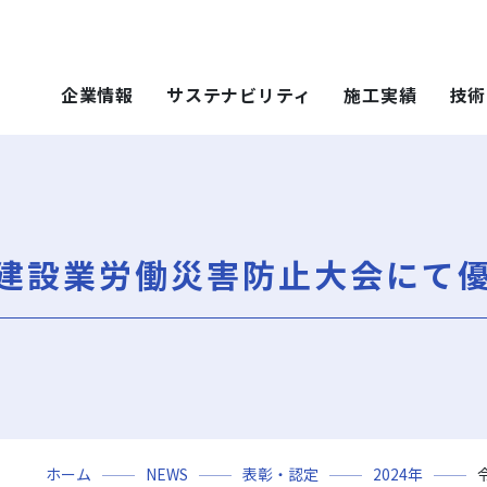
企業情報
サステナビリティ
施工実績
技術
 SOLUTIONS
ステナビリティ
技術・ソリュー
施工実績
技術・ソリュー
ごあいさつ
重要課題（マテリアリティ）
年代から探す
土木技術
ティ）
年代から探す
技術
県建設業労働災害防止大会にて
会社概要
社会（Social）
用途区分から探す
環境技術
地域別で探す
ソリューション
用途区分から探す
役員一覧
サスティナビリティ・レポート
Niseko Project
再開発事業
ce）
GISマップシステム
レポート
Niseko Project
岩田地崎の歴史
ZEB
プロジェクトレポート
関連会社
財務情報
3分でわかる岩田地崎建設
ホーム
NEWS
表彰・認定
2024年