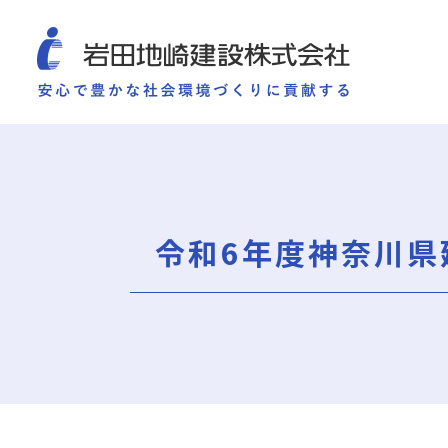
COMPANY
SUSTAINABILITY
WORKS
TECHNOLOGY AND
施工実績
企業情報
サ
企業情報
サステナビリティ
ごあいさつ
重要課題（マテリアリ
令和6年度神奈川
ミッション・ビジョン・社訓
環境（Environment）
会社概要
社会（Social）
組織図
ガバナンス（Governan
役員一覧
サスティナビリティ・
沿革
岩田地崎の歴史
事業所一覧
関連会社
プレスリリース