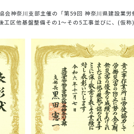
協会神奈川支部主催の「第59回 神奈川県建設業
工区他基盤整備その1～その5工事並びに、(仮称