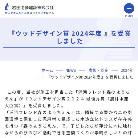
MENU
お問い合わせ
取引先の皆様へ
『ウッドデザイン賞 2024年度 』を受賞
企業情報
しました
ごあいさつ
ミッション・ビジョン・社訓
会社概要
組織図
役員一覧
沿革
岩田地崎の歴史
事業所一覧
関連会社
プレスリリース
財務情報
岩田地崎建設のCM
3分でわかる岩田地崎建設
サステナビリティ
重要課題（マテリアリティ）
環境（Environment）
社会（Social）
ガバナンス（Governance）
サスティナビリティ・レポート
施工実績
年代から探す
地域別で探す
用途区分から探す
GISマップシステム
Niseko Project
プロジェクトレポート
ホーム
NEWS
表彰・認定
2024年
技術・ソリューション
『ウッドデザイン賞 2024年度 』を受賞しました
技術
ソリューション
採用情報
この度、当社が施工を担当した「浦河フレンド森のようち
海外事業
えん」が『ウッドデザイン賞２０２４ 最優秀賞（農林水産
大臣賞）』を受賞しました。
NISEKO PROJECTS
「浦河フレンド森のようちえん」は、隣接する豊かな森の周
囲環境と調和した汎用材で構成した木造立体トラスが存在感
閉じる
を持つ「森のようちえん」で、子どもたちが存分に木に触れ
ながらのびのびと活動できる空間づくりが素晴らしいとの評