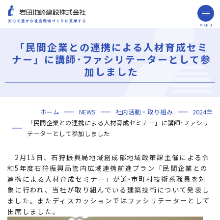
MENU
お問い合わせ
取引先の皆様へ
「民間企業との連携による人材育成セミ
ナー」に講師･ファシリテーターとして参
企業情報
加しました
ごあいさつ
ミッション・ビジョン・社訓
会社概要
組織図
役員一覧
沿革
岩田地崎の歴史
事業所一覧
関連会社
プレスリリース
財務情報
岩田地崎建設のCM
3分でわかる岩田地崎建設
サステナビリティ
重要課題（マテリアリティ）
環境（Environment）
社会（Social）
ガバナンス（Governance）
サスティナビリティ・レポート
施工実績
年代から探す
地域別で探す
用途区分から探す
GISマップシステム
Niseko Project
プロジェクトレポート
ホーム
NEWS
社内活動・取り組み
2024年
技術・ソリューション
「民間企業との連携による人材育成セミナー」に講師･ファシリ
技術
ソリューション
採用情報
テーターとして参加しました
海外事業
2月15日、石狩振興局地域創成部地域政策課主催による令
和5年度石狩振興局管内広域連携前進プラン「民間企業との
NISEKO PROJECTS
連携による人材育成セミナー」が道‣市町村技術系職員を対
象に行われ、当社が取り組んでいる建築技術について発表し
閉じる
ました。またディスカッションではファシリテーターとして
出席しました。