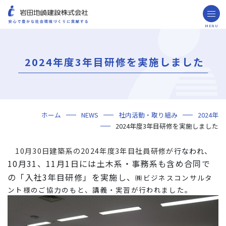
MENU
お問い合わせ
取引先の皆様へ
2024年度3年目研修を実施しました
企業情報
ごあいさつ
ミッション・ビジョン・社訓
会社概要
組織図
役員一覧
沿革
岩田地崎の歴史
事業所一覧
関連会社
プレスリリース
財務情報
岩田地崎建設のCM
3分でわかる岩田地崎建設
サステナビリティ
重要課題（マテリアリティ）
環境（Environment）
社会（Social）
ガバナンス（Governance）
サスティナビリティ・レポート
施工実績
年代から探す
地域別で探す
用途区分から探す
GISマップシステム
Niseko Project
プロジェクトレポート
ホーム
NEWS
社内活動・取り組み
2024年
技術・ソリューション
2024年度3年目研修を実施しました
技術
ソリューション
採用情報
10月30日建築系の2024年度3年目社員研修が
行なわれ、
海外事業
10月31、11月1日には土木系・事務系も含め合同で
NISEKO PROJECTS
の
「入社3年目研修」を実施し、
㈱ビジネスコンサルタ
ント様のご協力のもと、講義・実習が行われました。
閉じる