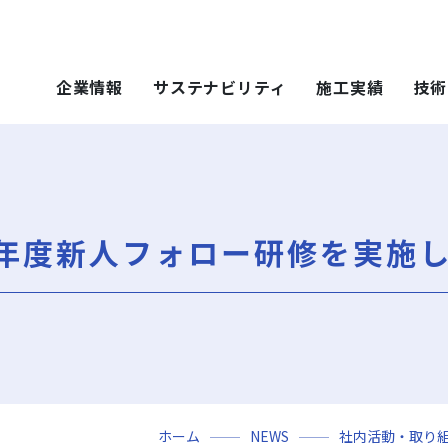
企業情報
サステナビリティ
施工実績
技術
 SOLUTIONS
ステナビリティ
技術・ソリュー
施工実績
技術・ソリュー
ごあいさつ
重要課題（マテリアリティ）
年代から探す
土木技術
ティ）
年代から探す
技術
4年度新人フォロー研修を実施
会社概要
社会（Social）
用途区分から探す
環境技術
地域別で探す
ソリューション
用途区分から探す
役員一覧
サスティナビリティ・レポート
Niseko Project
再開発事業
ce）
GISマップシステム
レポート
Niseko Project
岩田地崎の歴史
ZEB
プロジェクトレポート
関連会社
財務情報
3分でわかる岩田地崎建設
ホーム
NEWS
社内活動・取り