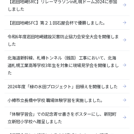
【岩田地崎SRC】リレーマラソンin札幌ドーム2024に参加
しました
【岩田地崎SFC】第２１回石屋会杯で優勝しました。
令和6年度岩田地崎建設災害防止協力会安全大会を開催しま
した
北海道新幹線、札樽トンネル（銭函）工事において、北海
道札幌工業高等学校3年生を対象に現場見学会を開催しまし
た
2024年度「緑の水田プロジェクト」田植えを開催しました
小樽市立長橋中学校 職場体験学習を実施しました。
「体験学習会」での記念寄せ書きをポスターにし、新冠町
立新冠小学校へ贈呈しました