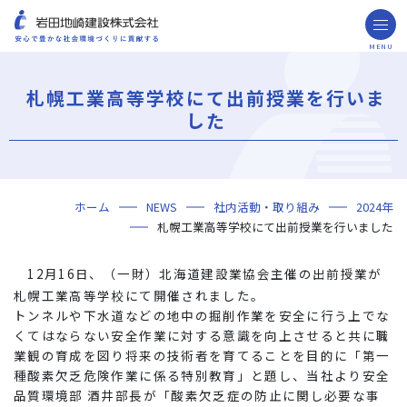
MENU
お問い合わせ
取引先の皆様へ
札幌工業高等学校にて出前授業を行いま
企業情報
した
ごあいさつ
ミッション・ビジョン・社訓
会社概要
組織図
役員一覧
沿革
岩田地崎の歴史
事業所一覧
関連会社
プレスリリース
財務情報
岩田地崎建設のCM
3分でわかる岩田地崎建設
サステナビリティ
重要課題（マテリアリティ）
環境（Environment）
社会（Social）
ガバナンス（Governance）
サスティナビリティ・レポート
施工実績
年代から探す
地域別で探す
用途区分から探す
GISマップシステム
Niseko Project
プロジェクトレポート
ホーム
NEWS
社内活動・取り組み
2024年
技術・ソリューション
札幌工業高等学校にて出前授業を行いました
技術
ソリューション
採用情報
12月16日、（一財）北海道建設業協会主催の出前授業が
海外事業
札幌工業高等学校にて開催されました。
NISEKO PROJECTS
トンネルや下水道などの地中の掘削作業を安全に行う上でな
くてはならない安全作業に対する意識を向上させると共に職
業観の育成を図り将来の技術者を育てることを目的に「第一
閉じる
種酸素欠乏危険作業に係る特別教育」と題し、当社より安全
品質環境部 酒井部長が「酸素欠乏症の防止に関し必要な事