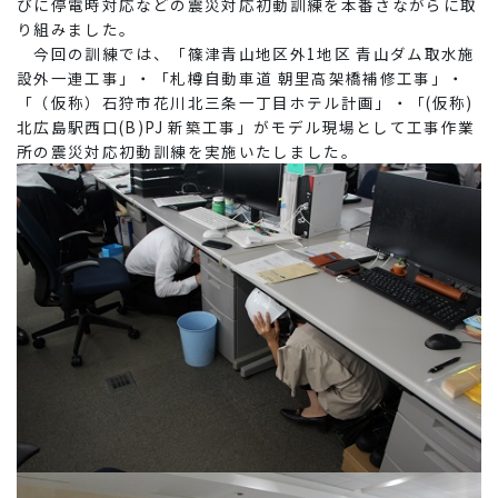
びに停電時対応などの震災対応初動訓練を本番さながらに取
り組みました。
今回の訓練では、「篠津青山地区外1地区 青山ダム取水施
設外一連工事」・「札樽自動車道 朝里高架橋補修工事」・
「（仮称）石狩市花川北三条一丁目ホテル計画」・「(仮称)
北広島駅西口(B)PJ 新築工事」がモデル現場として工事作業
所の震災対応初動訓練を実施いたしました。