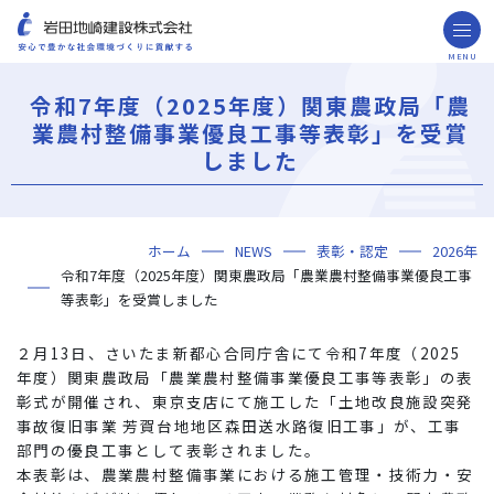
MENU
お問い合わせ
取引先の皆様へ
令和7年度（2025年度）関東農政局「農
業農村整備事業優良工事等表彰」を受賞
企業情報
しました
ごあいさつ
ミッション・ビジョン・社訓
会社概要
組織図
役員一覧
沿革
岩田地崎の歴史
事業所一覧
関連会社
プレスリリース
財務情報
岩田地崎建設のCM
3分でわかる岩田地崎建設
サステナビリティ
重要課題（マテリアリティ）
環境（Environment）
社会（Social）
ガバナンス（Governance）
サスティナビリティ・レポート
施工実績
年代から探す
地域別で探す
用途区分から探す
GISマップシステム
Niseko Project
プロジェクトレポート
ホーム
NEWS
表彰・認定
2026年
技術・ソリューション
令和7年度（2025年度）関東農政局「農業農村整備事業優良工事
技術
ソリューション
採用情報
等表彰」を受賞しました
海外事業
２月13日、さいたま新都心合同庁舎にて令和7年度（2025
年度）関東農政局「農業農村整備事業優良工事等表彰」の表
NISEKO PROJECTS
彰式が開催され、東京支店にて施工した「土地改良施設突発
事故復旧事業 芳賀台地地区森田送水路復旧工事」が、工事
閉じる
部門の優良工事として表彰されました。
本表彰は、農業農村整備事業における施工管理・技術力・安