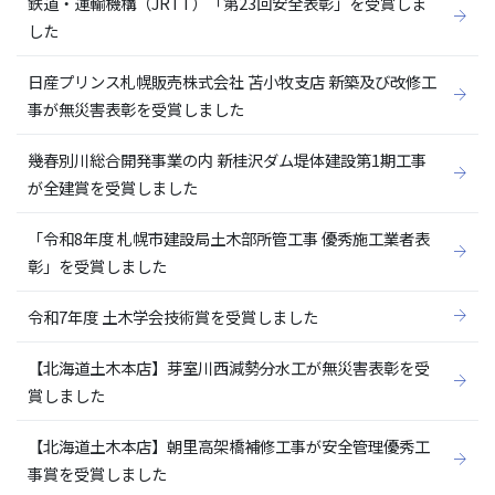
鉄道・運輸機構（JRTT）「第23回安全表彰」を受賞しま
した
日産プリンス札幌販売株式会社 苫小牧支店 新築及び改修工
事が無災害表彰を受賞しました
幾春別川総合開発事業の内 新桂沢ダム堤体建設第1期工事
が全建賞を受賞しました
「令和8年度 札幌市建設局土木部所管工事 優秀施工業者表
彰」を受賞しました
令和7年度 土木学会技術賞を受賞しました
【北海道土木本店】芽室川西減勢分水工が無災害表彰を受
賞しました
【北海道土木本店】朝里高架橋補修工事が安全管理優秀工
事賞を受賞しました