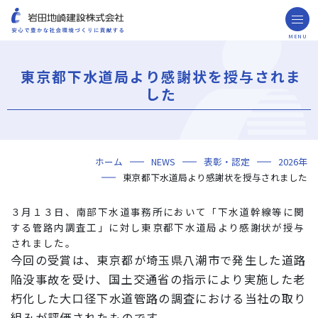
MENU
お問い合わせ
取引先の皆様へ
東京都下水道局より感謝状を授与されま
企業情報
した
ごあいさつ
ミッション・ビジョン・社訓
会社概要
組織図
役員一覧
沿革
岩田地崎の歴史
事業所一覧
関連会社
プレスリリース
財務情報
岩田地崎建設のCM
3分でわかる岩田地崎建設
サステナビリティ
重要課題（マテリアリティ）
環境（Environment）
社会（Social）
ガバナンス（Governance）
サスティナビリティ・レポート
施工実績
年代から探す
地域別で探す
用途区分から探す
GISマップシステム
Niseko Project
プロジェクトレポート
ホーム
NEWS
表彰・認定
2026年
技術・ソリューション
東京都下水道局より感謝状を授与されました
技術
ソリューション
採用情報
３月１３日、南部下水道事務所において「下水道幹線等に関
海外事業
する管路内調査工」に対し東京都下水道局より感謝状が授与
されました。
NISEKO PROJECTS
今回の受賞は、東京都が埼玉県八潮市で発生した道路
陥没事故を受け、国土交通省の指示により実施した
老
閉じる
朽化した大口径下水道管路の調査
における当社の取り
組みが評価されたものです。